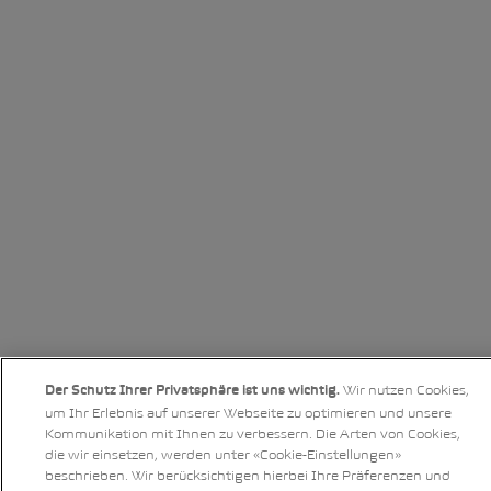
Wir nutzen Cookies,
Der Schutz Ihrer Privatsphäre ist uns wichtig.
um Ihr Erlebnis auf unserer Webseite zu optimieren und unsere
Kommunikation mit Ihnen zu verbessern. Die Arten von Cookies,
die wir einsetzen, werden unter «Cookie-Einstellungen»
beschrieben. Wir berücksichtigen hierbei Ihre Präferenzen und