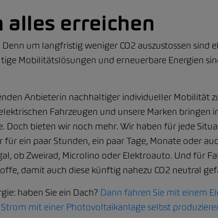
 alles erreichen
enn um langfristig weniger CO2 auszustossen sind ehr
ge Mobilitätslösungen und erneuerbare Energien sind 
enden Anbieterin nachhaltiger individueller Mobilität z
rieelektrischen Fahrzeugen und unsere Marken bringe
e. Doch bieten wir noch mehr. Wir haben für jede Situ
ur für ein paar Stunden, ein paar Tage, Monate oder au
 egal, ob Zweirad, Microlino oder Elektroauto. Und für
stoffe, damit auch diese künftig nahezu CO2 neutral g
rgie: haben Sie ein Dach?
Dann fahren Sie mit einem E
 Strom mit einer Photovoltaikanlage selbst produziere