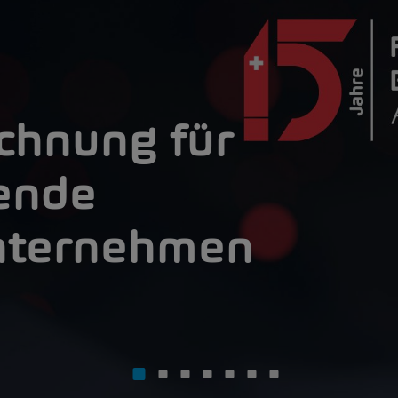
chnung für
ende
nternehmen