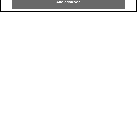
Alle erlauben
Michael Baumann
Dienstag, 04. November 2025
Kann Gotthard mit der Batterieladung
eines Elektroautos die Bühne rocken?