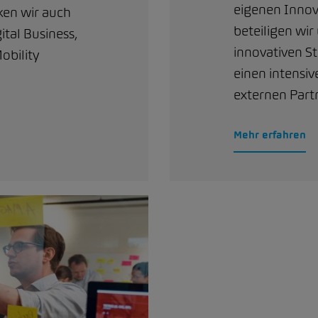
eigenen Innov
ken wir auch
beteiligen wir
tal Business,
innovativen S
obility
einen intensi
externen Part
Mehr erfahren