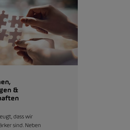
nen,
ngen &
haften
eugt, dass wir
rker sind. Neben