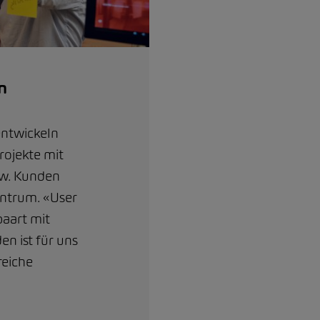
n
entwickeln
rojekte mit
zw. Kunden
ntrum. «User
aart mit
n ist für uns
reiche