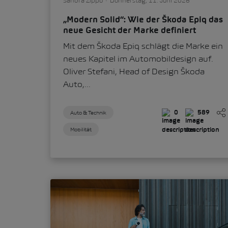
Sandra Zippo
Donnerstag, 11. Juni 2026
„Modern Solid“: Wie der Škoda Epiq das
neue Gesicht der Marke definiert
Mit dem Škoda Epiq schlägt die Marke ein
neues Kapitel im Automobildesign auf.
Oliver Stefani, Head of Design Škoda
Auto,...
Auto & Technik
0
589
Mobilität