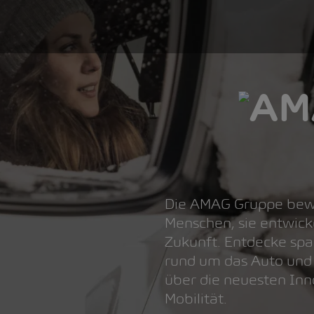
Die AMAG Gruppe bewe
Menschen, sie entwicke
Zukunft. Entdecke spa
rund um das Auto und
über die neuesten In
Mobilität.