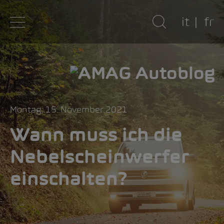
it
fr
Montag, 15. November 2021
Wann muss ich die
Nebelscheinwerfer
einschalten?