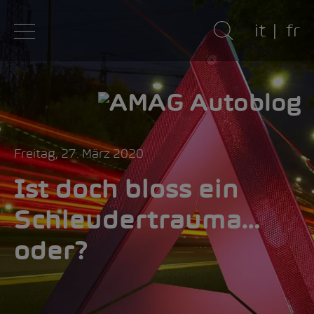
it
fr
Freitag, 27. März 2020
Ist doch bloss ein
Schleudertrauma…
oder?