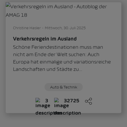
Sandra Zippo
Donnerstag, 11. Juni 2026
„Modern Solid“: Wie der Škoda Epiq das
neue Gesicht der Marke definiert
Mit dem Škoda Epiq schlägt die Marke ein
neues Kapitel im Automobildesign auf.