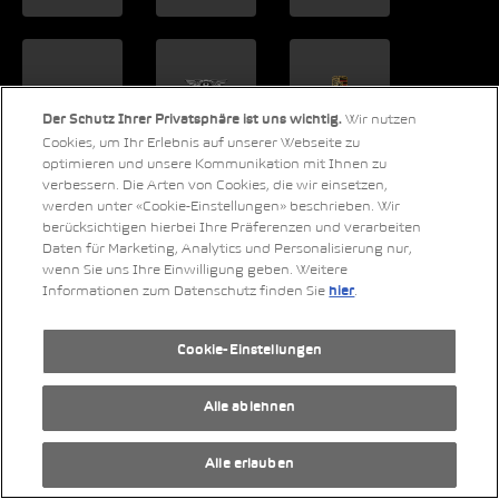
Wir nutzen
Der Schutz Ihrer Privatsphäre ist uns wichtig.
Cookies, um Ihr Erlebnis auf unserer Webseite zu
optimieren und unsere Kommunikation mit Ihnen zu
verbessern. Die Arten von Cookies, die wir einsetzen,
werden unter «Cookie-Einstellungen» beschrieben. Wir
berücksichtigen hierbei Ihre Präferenzen und verarbeiten
Daten für Marketing, Analytics und Personalisierung nur,
wenn Sie uns Ihre Einwilligung geben. Weitere
Informationen zum Datenschutz finden Sie
.
hier
LinkedIn
Xing
Twitter
YouTube
Instagram
Cookie-Einstellungen
Alle ablehnen
Alle erlauben
© 2026 Copyright AMAG Group AG