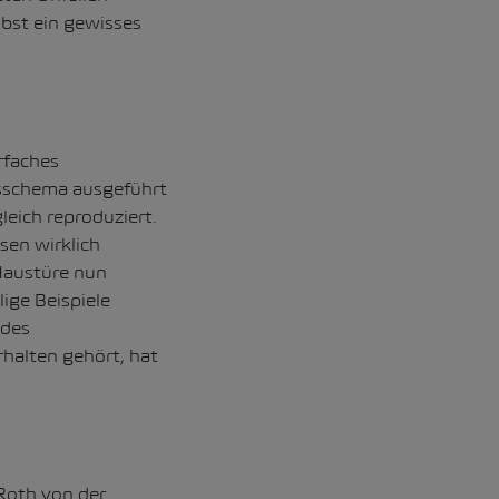
bst ein gewisses
rfaches
sschema ausgeführt
leich reproduziert.
sen wirklich
 Haustüre nun
ige Beispiele
 des
halten gehört, hat
Roth von der