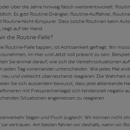
 oder über die Jahre hinweg falsch weiterentwickelt: Routin
dlich. Es gibt Routine-Drängler, Routine-Auffahrer, Routine
 Routine-Nicht-Einspurer. Dass solche Routinen beim Auto
 liegt auf der Hand.
r die Routine-Falle?
die Routine-Falle tappen, ist Achtsamkeit gefragt. Wir müss
unehmen, im Hier und Jetzt voll präsent zu sein. Beispie
ten Sie einmal darauf, wie sich die Verkehrssituationen au
n jeden Tag voneinander unterscheiden. Wie jedes Mal and
neu und vielleicht überraschend reagieren. Die Wahrheit is
 Seien Sie sich ausserdem bewusst, dass jede ablenkende H
efonieren mit Freisprechanlage) sich tendenziell negativ a
aschenden Situationen angemessen zu reagieren.
ssenverkehr Segen und Fluch zugleich. Wir können nicht ohn
f sie vertrauen. Am besten fahren wir deshalb, wenn wir Ro