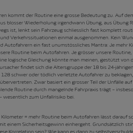
ren kommt der Routine eine grosse Bedeutung zu. Auf d
aus blosser Wiederholung irgendwann Übung, aus Übung R
gs ist, lenkt sein Fahrzeug schliesslich fast komplett routi
 und Verkehrssituationen einmal ausgenommen. Kein Wund
 Autofahrern ein fast unumstössliches Mantra: Je mehr Ki
nsere Routine beim Autofahren. Je grösser unsere Routine, 
 Eine logische Gleichung könnte man meinen, gestützt von de
rursacher findet sich die Altersgruppe der 18 bis 24-jährige
 128 schwer oder tödlich verletzte Autofahrer zu beklagen, 
h übervertreten. Zwar basiert ein grosser Teil der Unfälle a
hlende Routine durch mangelnde Fahrpraxis trägt – insbes
– wesentlich zum Unfallrisiko bei.
Kilometer = mehr Routine beim Autofahren lässt darauf sch
 mit einem Sicherheitsgewinn einhergeht. Grundsätzlich st
ese Korrelation sein? Wie kann es dann zu selbstverschuld