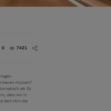
0
7421
htigen
ke bauen müssen?
utomatisch ab. Es
s, dass wir in
e dem Hirn die