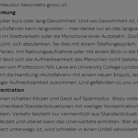
Haustür besonders gross ist.
enkung
über kurz oder lang Gewohnheit. Und wo Gewohnheit ist, i
 Autofahren kann langweilen – man denke nur an das langs
m Stadtverkehr oder die Monotonie einer Autobahn. Doch
rsucht, sich abzulenken. Sei dies mit einem Telefongespräch
erien, mit Nahrungsaufnahme oder mit einem Blick in die 
r lässt sich die Aufmerksamkeit des Menschen nicht beliebi
n von Professorin Nilli Lavie am University College London 
ert die Handlung «Autofahren» mit einem neuen Impuls, las
ger Aufmerksamkeit zukommen. Und gefährden so uns un
zentration
onen schalten Körper und Geist auf Sparmodus. Wozu volle
scheinbare Standardsituationen mit weniger Konzentratio
em: Verkehr besteht nur vermeintlich aus Standardsituatio
erzeit und überall kann das Unerwartete eintreten. Wer 
ert unterwegs ist, wird schneller in einen Unfall verwickelt
n