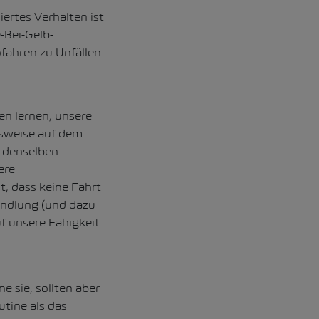
iertes Verhalten ist
-Bei-Gelb-
fahren zu Unfällen
en lernen, unsere
lsweise auf dem
f denselben
ere
t, dass keine Fahrt
andlung (und dazu
uf unsere Fähigkeit
e sie, sollten aber
utine als das