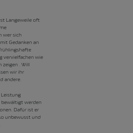
st Langeweile oft
ame
 wer sich
, mit Gedanken an
frühlingshafte
g vervielfachen wie
zeigen . Will
sen wir ihr
d andere.
 Leistung
n bewältigt werden
nen. Dafür ist er
also unbewusst und
.