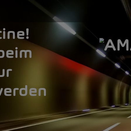
ine!
beim
ur
 werden