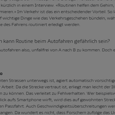
kürzlich in einem Interview. «Routinen helfen dem Gehirn,
ieren.» Im Verkehr ist das ein entscheidender Vorteil. So l
 wichtige Dinge wie das Verkehrsgeschehen bündeln, wäh
 des Fahrens routiniert erledigt werden.
kann Routine beim Autofahren gefährlich sein?
Autofahren also, unfallfrei von A nach B zu kommen. Doch e
ko
en Strassen unterwegs ist, agiert automatisch vorsichtig
Arbeit: Da die Strecke vertraut ist, erliegt man leicht der Il
 zu können. Das verleitet zu Fehlverhalten. Wer beispiel
lick aufs Smartphone wirft, wird dies auf gewohnten Streck
hen Passfahrt. Auch Geschwindigkeitsüberschreitungen we
angen. Da wundert es nicht, dass Forschern zufolge das Unf