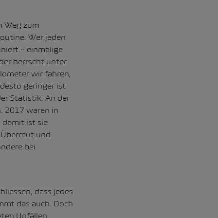
em Weg zum
outine. Wer jeden
niert – einmalige
er herrscht unter
lometer wir fahren,
desto geringer ist
r Statistik: An der
n. 2017 waren in
damit ist sie
uf Übermut und
ondere bei
liessen, dass jedes
immt das auch. Doch
eten Unfällen