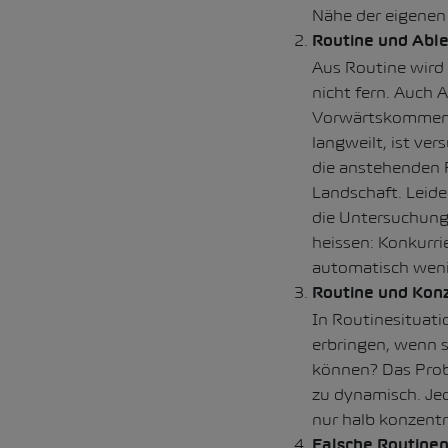
Nähe der eigenen 
Routine und Abl
Aus Routine wird 
nicht fern. Auch
Vorwärtskommen i
langweilt, ist ve
die anstehenden F
Landschaft. Leide
die Untersuchunge
heissen: Konkurri
automatisch weni
Routine und Kon
In Routinesituati
erbringen, wenn 
können? Das Probl
zu dynamisch. Jed
nur halb konzentri
Falsche Routine