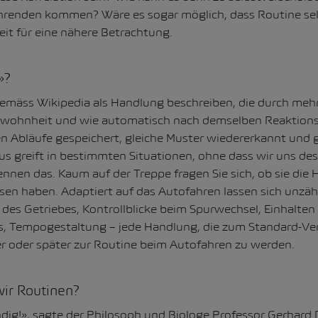
ahrenden kommen? Wäre es sogar möglich, dass Routine sel
Zeit für eine nähere Betrachtung.
»?
 gemäss Wikipedia als Handlung beschreiben, die durch meh
ewohnheit und wie automatisch nach demselben Reaktion
n Abläufe gespeichert, gleiche Muster wiedererkannt und g
 greift in bestimmten Situationen, ohne dass wir uns des
ennen das. Kaum auf der Treppe fragen Sie sich, ob sie die
sen haben. Adaptiert auf das Autofahren lassen sich unzähl
 des Getriebes, Kontrollblicke beim Spurwechsel, Einhalten
s, Tempogestaltung – jede Handlung, die zum Standard-Ver
er oder später zur Routine beim Autofahren zu werden.
ir Routinen?
dig!», sagte der Philosoph und Biologe Professor Gerhard 