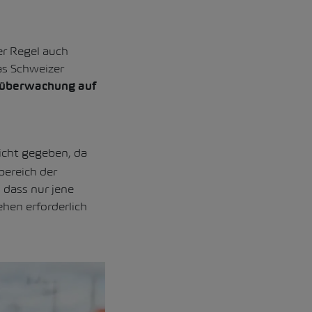
er Regel auch
as Schweizer
überwachung auf
icht gegeben, da
bereich der
 dass nur jene
hen erforderlich