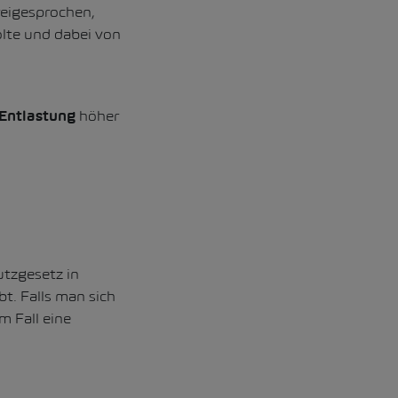
reigesprochen,
lte und dabei von
höher
Entlastung
tzgesetz in
bt. Falls man sich
m Fall eine