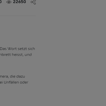
0
22650
Das Wort setzt sich
brett heisst, und
mera, die dazu
i Unfällen oder