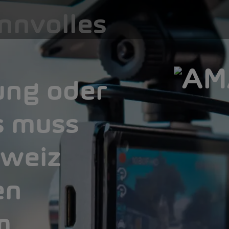
nnvolles
ung oder
s muss
hweiz
en
m