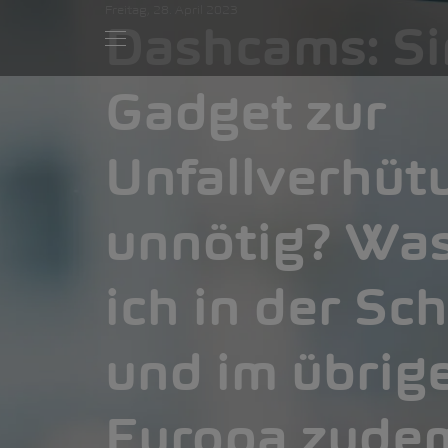
Freitag, 28. April 2023
Dashcams: Si
Gadget zur
Unfallverhüt
unnötig? Wa
ich in der Sc
und im übrig
Europa zude