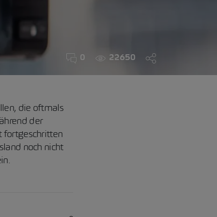
0
22650
len, die oftmals
Während der
 fortgeschritten
sland noch nicht
in.