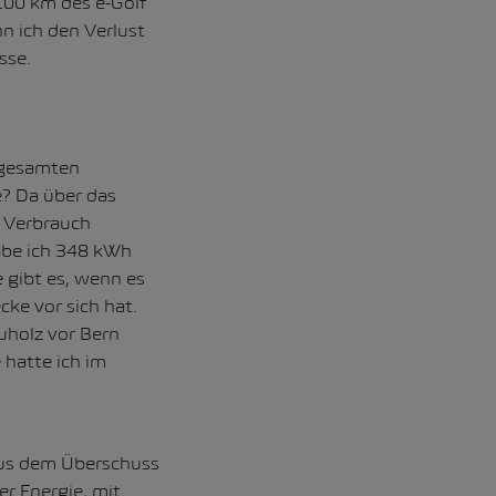
100 km des e-Golf
n ich den Verlust
sse.
s gesamten
? Da über das
 Verbrauch
habe ich 348 kWh
 gibt es, wenn es
ke vor sich hat.
uholz vor Bern
 hatte ich im
aus dem Überschuss
r Energie, mit