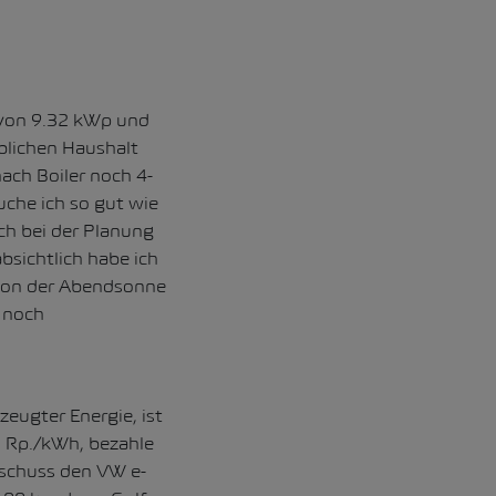
 von 9.32 kWp und
üblichen Haushalt
ach Boiler noch 4-
uche ich so gut wie
ich bei der Planung
bsichtlich habe ich
 von der Abendsonne
r noch
eugter Energie, ist
5 Rp./kWh, bezahle
rschuss den VW e-