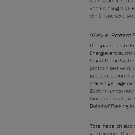
Golf, spare ich au
von Frühling bis He
der Einspeisevergü
Wieviel Prozent 
Die spannendste Fra
Energieverbrauchs 
Smart Home System 
protokolliert wird,
geladen, davon war
mal einige Tage nic
Zudem kamen noch 1
hinzu und zwei ca. 
Bahnhof Parking in 
Total habe ich als
vom eigenen Dach. 