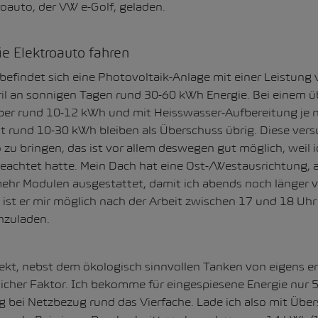
oauto, der VW e-Golf, geladen.
e Elektroauto fahren
efindet sich eine Photovoltaik-Anlage mit einer Leistung
April an sonnigen Tagen rund 30-60 kWh Energie. Bei einem 
er rund 10-12 kWh und mit Heisswasser-Aufbereitung je n
 rund 10-30 kWh bleiben als Überschuss übrig. Diese vers
 zu bringen, das ist vor allem deswegen gut möglich, weil 
eachtet hatte. Mein Dach hat eine Ost-/Westausrichtung, a
mehr Modulen ausgestattet, damit ich abends noch länger
o ist er mir möglich nach der Arbeit zwischen 17 und 18 Uh
hzuladen.
kt, nebst dem ökologisch sinnvollen Tanken von eigens erz
licher Faktor. Ich bekomme für eingespiesene Energie nur 
g bei Netzbezug rund das Vierfache. Lade ich also mit Übe