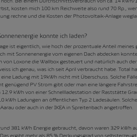
ch noch. Bei einem Durchschnittsverbrauch von ca. 14 kWh/
rbst, kosten mich 100 km Reichweite also rund 70 Rp., wen
tung rechne und die Kosten der Photovoltaik-Anlage wegla
Sonnenenergie konnte ich laden?
ge ist eigentlich, wie hoch der prozentuale Anteil meine
ich mit Sonnenenergie vom eigenen Dach abdecken konnte
von Loxone die Wallbox gesteuert und natürlich auch der
 weiss ich genau, was ich seit April verbraucht habe. Total 
 eine Ladung mit 19kWh nicht mit Überschuss. Solche Fälle
ht genügend PV Strom gibt oder man eine längere Fahrstrec
2.9 kWh von einer Schnellladestation der Raststätte Gra
10 kWh Ladungen an öffentlichen Typ 2 Ladesäulen. Solche
Aarau oder auch in der IKEA in Spreitenbach angetroffen.
o rund 381 kWh Energie gebraucht, davon waren 329 kWh 
Das ergibt mehr als 85 % Deckungsgrad von selbsterzeugte