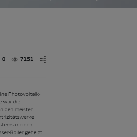
0
7151
ine Photovoltaik-
 war die
 an den meisten
ktrizitätswerke
ystems meinen
ser-Boiler geheizt