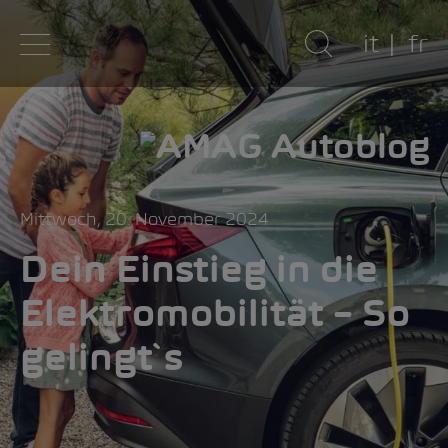
it
fr
Mittwoch, 20. November 2024
Dein Einstieg in die
Elektromobilität – So
gelingt`s