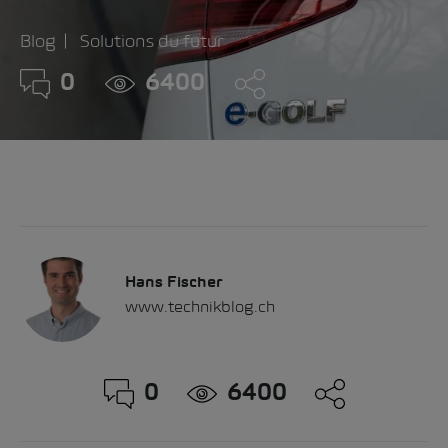
Blog
Solutions du futur
0
6400
Hans Fischer
www.technikblog.ch
0
6400