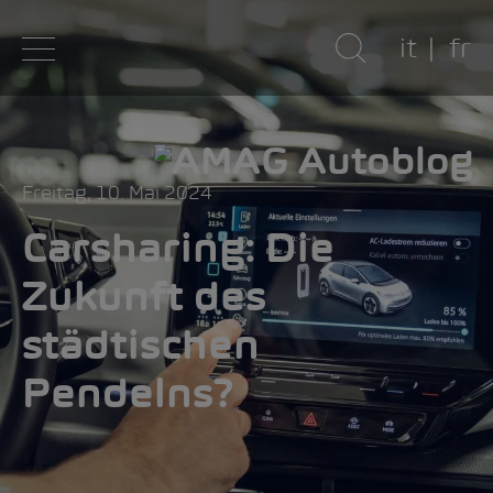
it
fr
Freitag, 10. Mai 2024
Carsharing: Die
Zukunft des
städtischen
Pendelns?