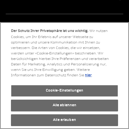
Unsere Marken
Wir nutzen
Der Schutz Ihrer Privatsphäre ist uns wichtig.
Cookies, um Ihr Erlebnis auf unserer Webseite zu
optimieren und unsere Kommunikation mit Ihnen zu
verbessern. Die Arten von Cookies, die wir einsetzen,
werden unter «Cookie-Einstellungen» beschrieben. Wir
berücksichtigen hierbei Ihre Präferenzen und verarbeiten
Daten für Marketing, Analytics und Personalisierung nur,
wenn Sie uns Ihre Einwilligung geben. Weitere
Informationen zum Datenschutz finden Sie
.
hier
Cookie-Einstellungen
Alle ablehnen
Alle erlauben