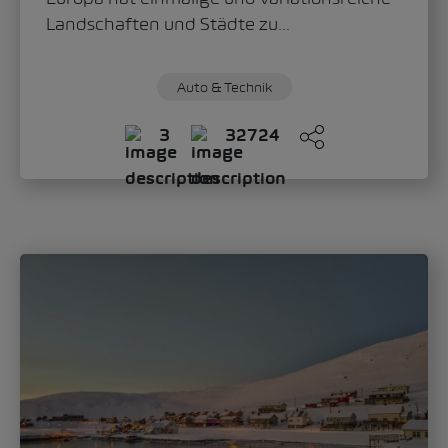
Sandra Zippo
Donnerstag, 11. Juni 2026
„Modern Solid“: Wie der Škoda Epiq das
neue Gesicht der Marke definiert
Mit dem Škoda Epiq schlägt die Marke ein
neues Kapitel im Automobildesign auf.
Oliver Stefani, Head of Design Škoda Auto,...
Auto & Technik
Mobilität
0
613