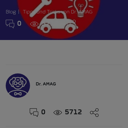
Blog
Tipps und Tricks von Dr. AMAG
0
5712
Dr. AMAG
0
5712