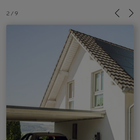
3
/
9
Anna Löhndorf
Freitag, 02. Mai 2025
Erneuerbare Mobilität: So funktioniert die
Mobilität der Zukunft