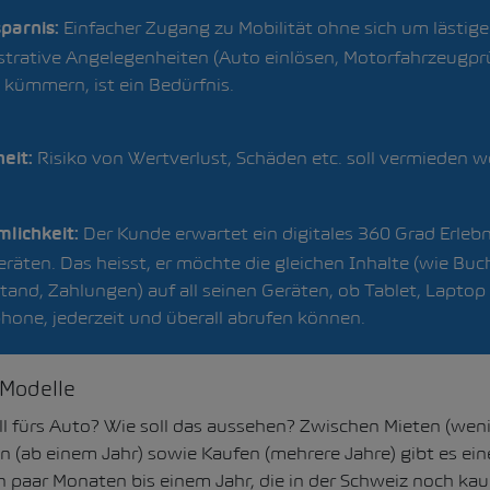
Einfacher Zugang zu Mobilität ohne sich um lästige
parnis:
strative Angelegenheiten (Auto einlösen, Motorfahrzeugp
u kümmern, ist ein Bedürfnis.
Risiko von Wertverlust, Schäden etc. soll vermieden w
eit:
Der Kunde erwartet ein digitales 360 Grad Erlebn
lichkeit:
eräten. Das heisst, er möchte die gleichen Inhalte (wie Bu
and, Zahlungen) auf all seinen Geräten, ob Tablet, Laptop
hone, jederzeit und überall abrufen können.
-Modelle
l fürs Auto? Wie soll das aussehen? Zwischen Mieten (weni
 (ab einem Jahr) sowie Kaufen (mehrere Jahre) gibt es ein
n paar Monaten bis einem Jahr, die in der Schweiz noch kau