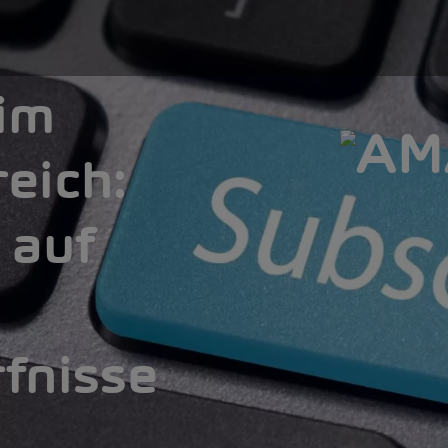
im
eich:
 auf
fnisse