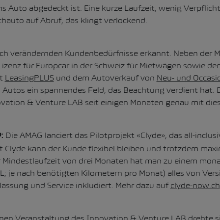
 Auto abgedeckt ist. Eine kurze Laufzeit, wenig Verpflic
hauto auf Abruf, das klingt verlockend.
ich verändernden Kundenbedürfnisse erkannt. Neben der 
Lizenz für
Europcar
in der Schweiz für Mietwägen sowie dem
t
LeasingPLUS
und dem Autoverkauf von
Neu- und Occasi
 Autos ein spannendes Feld, das Beachtung verdient hat. 
vation & Venture LAB seit einigen Monaten genau mit di
Die AMAG lanciert das Pilotprojekt «Clyde», das all-inclus
:
it Clyde kann der Kunde flexibel bleiben und trotzdem max
r Mindestlaufzeit von drei Monaten hat man zu einem monat
 L; je nach benötigten Kilometern pro Monat) alles von Ver
ulassung und Service inkludiert. Mehr dazu auf
clyde-now.ch
rnen Veranstaltung des Innovation & Venture LAB drehte s