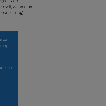
gegenstand
en soll, wann man
enstleistung).
erten
htung
odellen