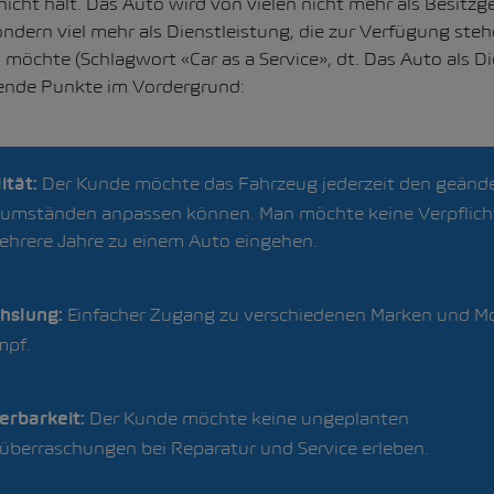
icht halt. Das Auto wird von vielen nicht mehr als Besitz
ern viel mehr als Dienstleistung, die zur Verfügung steh
 möchte (Schlagwort «Car as a Service», dt. Das Auto als Di
gende Punkte im Vordergrund:
Der Kunde möchte das Fahrzeug jederzeit den geänd
lität:
umständen anpassen können. Man möchte keine Verpflic
ehrere Jahre zu einem Auto eingehen.
Einfacher Zugang zu verschiedenen Marken und M
hslung:
mpf.
Der Kunde möchte keine ungeplanten
erbarkeit:
überraschungen bei Reparatur und Service erleben.