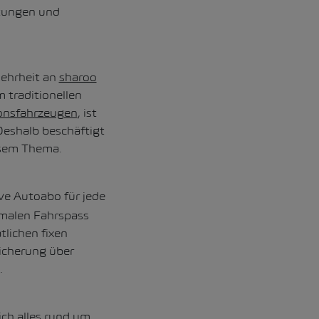
htungen und
Mehrheit an
sharoo
 traditionellen
onsfahrzeugen
, ist
Deshalb beschäftigt
esem Thema.
ive Autoabo für jede
imalen Fahrspass
lichen fixen
sicherung über
.
ich alles rund um