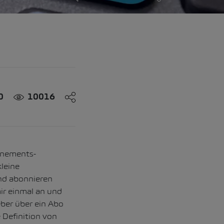
0
10016
nnements-
leine
nd abonnieren
mir einmal an und
eber über ein Abo
 Definition von