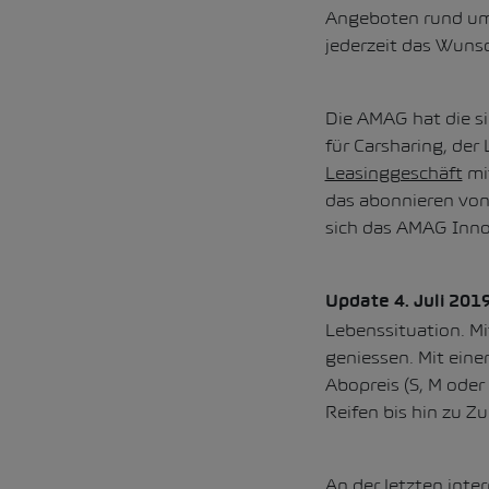
Angeboten rund ums
jederzeit das Wunsc
Die AMAG hat die s
für Carsharing, der 
Leasinggeschäft
mi
das abonnieren von
sich das AMAG Inno
Update 4. Juli 2019
Lebenssituation. M
geniessen. Mit eine
Abopreis (S, M oder
Reifen bis hin zu Z
An der letzten inte