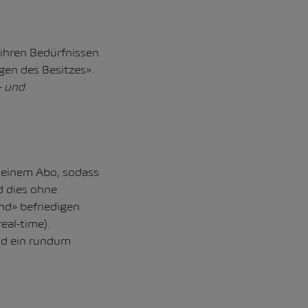
 ihren Bedürfnissen
gen des Besitzes».
- und
 einem Abo, sodass
d dies ohne
d» befriedigen
eal-time).
nd ein rundum