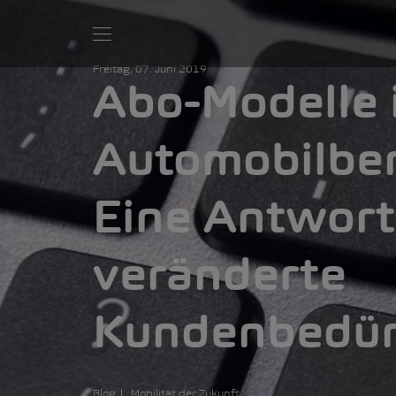
Freitag, 07. Juni 2019
Abo-Modelle 
Automobilber
Eine Antwort
veränderte
Kundenbedür
Blog
Mobilität der Zukunft