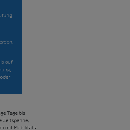
rüfung
erden.
is auf
chung,
 oder
ge Tage bis
e Zeitspanne,
m mit Mobilitäts-