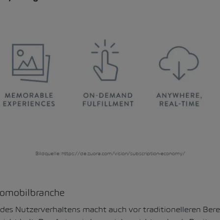
Bildquelle: https://de.zuora.com/vision/subscription-economy/
tomobilbranche
des Nutzerverhaltens macht auch vor traditionelleren Bere