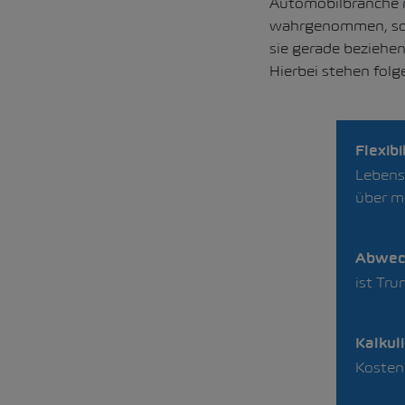
Automobilbranche n
wahrgenommen, sond
sie gerade beziehen
Hierbei stehen fol
Flexibi
Lebens
über m
Abwec
ist Tru
Kalkuli
Kosten