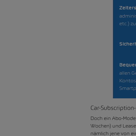
Zeiters
admini
etc.) z
Sicherh
Bequem
allen G
Kontost
Smartp
Car-Subscription
Doch ein Abo-Model
Wochen) und Leasen
nämlich jene von ei