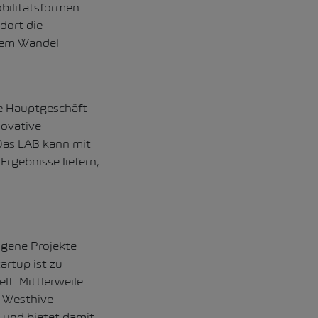
bilitätsformen
 dort die
ssem Wandel
he Hauptgeschäft
novative
 Das LAB kann mit
rgebnisse liefern,
igene Projekte
tartup ist zu
t. Mittlerweile
s Westhive
 und bietet damit