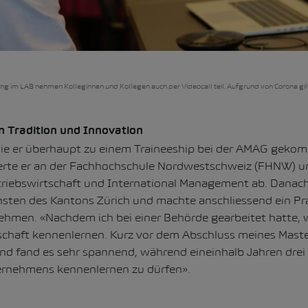
 im LAB nehmen Kolleginnen und Kollegen auch per Videocall teil. Aufgrund von Corona gilt
 Tradition und Innovation
wie er überhaupt zu einem Traineeship bei der AMAG gekom
erte er an der Fachhochschule Nordwestschweiz (FHNW) un
triebswirtschaft und International Management ab. Danach 
sten des Kantons Zürich und machte anschliessend ein Pr
hmen. «Nachdem ich bei einer Behörde gearbeitet hatte, w
schaft kennenlernen. Kurz vor dem Abschluss meines Master
nd fand es sehr spannend, während eineinhalb Jahren drei
ernehmens kennenlernen zu dürfen».