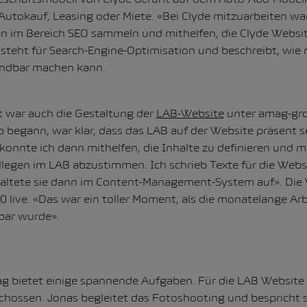
 Autokauf, Leasing oder Miete. «Bei Clyde mitzuarbeiten wa
n im Bereich SEO sammeln und mithelfen, die Clyde Websit
 steht für Search-Engine-Optimisation und beschreibt, wie
indbar machen kann.
t war auch die Gestaltung der
LAB-Website
unter amag-gro
p begann, war klar, dass das LAB auf der Website präsent s
konnte ich dann mithelfen, die Inhalte zu definieren und 
legen im LAB abzustimmen. Ich schrieb Texte für die Websit
altete sie dann im Content-Management-System auf». Die 
live. «Das war ein toller Moment, als die monatelange Arb
bar wurde».
g bietet einige spannende Aufgaben. Für die LAB Website
chossen. Jonas begleitet das Fotoshooting und bespricht 