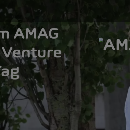
 im AMAG
 Venture
Tag