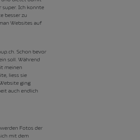
r super. Ich konnte
e besser zu
 man Websites auf
up.ch. Schon bevor
ein soll. Während
mit meinen
e, liess sie
Website ging
eit auch endlich
 werden Fotos der
sich mit dem