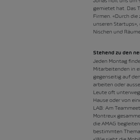
Jonas holt uns um 9
gemietet hat. Das 
Firmen. «Durch die 
unseren Startups», 
Nischen und Räumen
Stehend zu den ne
Jeden Montag finde
Mitarbeitenden in 
gegenseitig auf de
arbeiten oder ausse
Leute oft unterwegs
Hause oder von eine
LAB: Am Teammeeting
Montreux gesammelt
die AMAG begleiten
bestimmten Thema –
«Wie sieht die Mobi