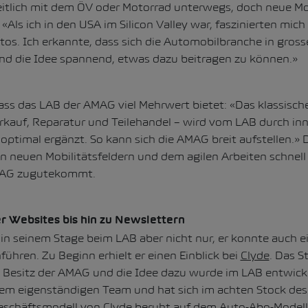
heitlich mit dem ÖV oder Motorrad unterwegs, doch neue Mo
«Als ich in den USA im Silicon Valley war, faszinierten mich
tos. Ich erkannte, dass sich die Automobilbranche in gro
and die Idee spannend, etwas dazu beitragen zu können.»
 dass das LAB der AMAG viel Mehrwert bietet: «Das klassisc
kauf, Reparatur und Teilehandel – wird vom LAB durch in
optimal ergänzt. So kann sich die AMAG breit aufstellen.»
neuen Mobilitätsfeldern und dem agilen Arbeiten schnell E
MAG zugutekommt.
 Websites bis hin zu Newslettern
in seinem Stage beim LAB aber nicht nur, er konnte auch e
führen. Zu Beginn erhielt er einen Einblick bei
Clyde
. Das S
 Besitz der AMAG und die Idee dazu wurde im LAB entwickel
inem eigenständigen Team und hat sich im achten Stock de
Geschäftsmodell von Clyde beruht auf dem Auto-Abo-Modell