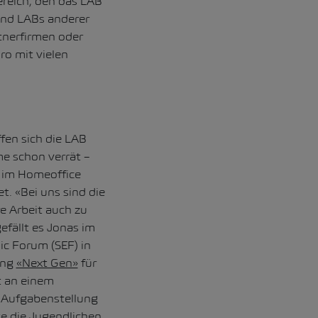
ereich, den das LAB
und LABs anderer
rtnerfirmen oder
ro mit vielen
fen sich die LAB
e schon verrät –
e im Homeoffice
. «Bei uns sind die
e Arbeit auch zu
fällt es Jonas im
ic Forum (SEF) in
ung
«Next Gen»
für
t an einem
e Aufgabenstellung
te die Jugendlichen