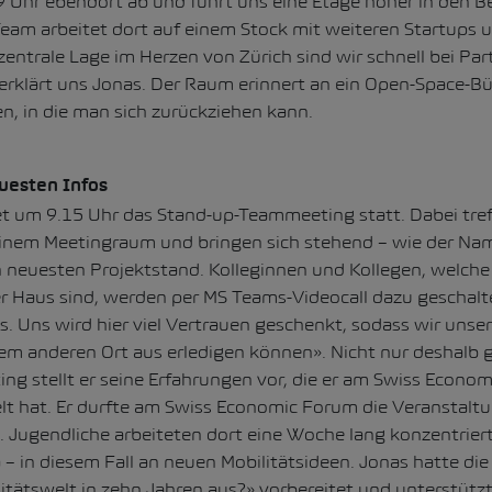
 Uhr ebendort ab und führt uns eine Etage höher in den B
Team arbeitet dort auf einem Stock mit weiteren Startups 
zentrale Lage im Herzen von Zürich sind wir schnell bei Pa
erklärt uns Jonas. Der Raum erinnert an ein Open-Space-Bü
, in die man sich zurückziehen kann.
uesten Infos
t um 9.15 Uhr das Stand-up-Teammeeting statt. Dabei tref
einem Meetingraum und bringen sich stehend – wie der Nam
n neuesten Projektstand. Kolleginnen und Kollegen, welch
r Haus sind, werden per MS Teams-Videocall dazu geschaltet
. Uns wird hier viel Vertrauen geschenkt, sodass wir unser
m anderen Ort aus erledigen können». Nicht nur deshalb ge
 stellt er seine Erfahrungen vor, die er am Swiss Econom
 hat. Er durfte am Swiss Economic Forum die Veranstalt
. Jugendliche arbeiteten dort eine Woche lang konzentrier
 in diesem Fall an neuen Mobilitätsideen. Jonas hatte di
litätswelt in zehn Jahren aus?» vorbereitet und unterstütz