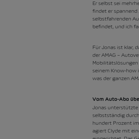
Er selbst sei mehr
findet er spannend. 
selbstfahrenden Au
befindet, und ich f
Für Jonas ist klar,
der AMAG – Autover
Mobilitätslösungen 
seinem Know-how in 
was der ganzen A
Vom Auto-Abo über
Jonas unterstützte 
selbstständig durch
hundert Prozent im
agiert Clyde mit e
eingerichtet. Das 