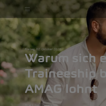
Freitag, 02. Oktober 2020
Warum sich e
Traineeship b
AMAG lohnt
Blog
Next Generation