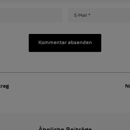
trag
N