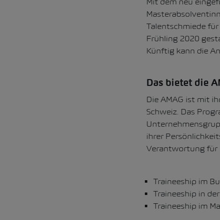
Mit dem neu eingef
Masterabsolventinn
Talentschmiede für 
Frühling 2020 gesta
Künftig kann die A
Das bietet die 
Die AMAG ist mit i
Schweiz. Das Progra
Unternehmensgruppe
ihrer Persönlichkei
Verantwortung für 
Traineeship im B
Traineeship in d
Traineeship im Ma