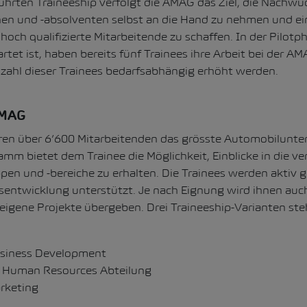
ührten Traineeship verfolgt die AMAG das Ziel, die Nachw
en und -absolventen selbst an die Hand zu nehmen und ei
hoch qualifizierte Mitarbeitende zu schaffen. In der Pilotp
rtet ist, haben bereits fünf Trainees ihre Arbeit bei der
nzahl dieser Trainees bedarfsabhängig erhöht werden.
AMAG
hren über 6’600 Mitarbeitenden das grösste Automobilunt
mm bietet dem Trainee die Möglichkeit, Einblicke in die v
n und -bereiche zu erhalten. Die Trainees werden aktiv g
tsentwicklung unterstützt. Je nach Eignung wird ihnen auc
eigene Projekte übergeben. Drei Traineeship-Varianten ste
usiness Development
er Human Resources Abteilung
rketing