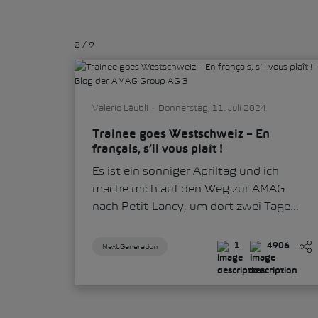
2
/
9
Valerio Läubli
Donnerstag, 11. Juli 2024
Trainee goes Westschweiz – En
français, s’il vous plaît !
Es ist ein sonniger Apriltag und ich
mache mich auf den Weg zur AMAG
nach Petit-Lancy, um dort zwei Tage...
Next Generation
1
4906