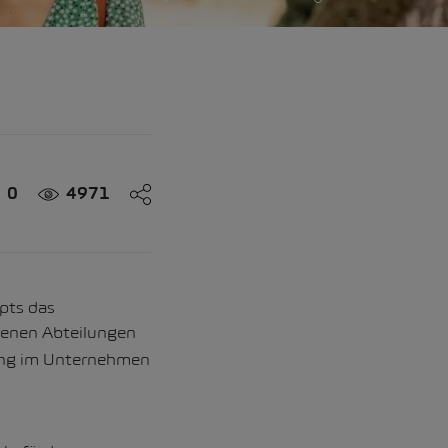
0
4971
pts das
denen Abteilungen
gung im Unternehmen