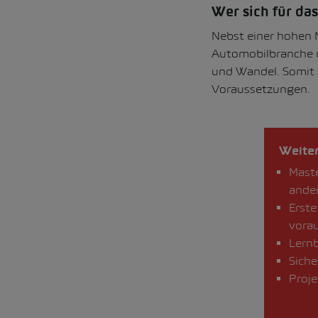
Wer sich für da
Nebst einer hohen M
Automobilbranche u
und Wandel. Somit s
Voraussetzungen.
Weite
Maste
ande
Erste
vora
Lernb
Siche
Proj