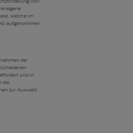
uchsförderung von
ne eigene
hase, welche im
 AMAG aufgenommen.
ernehmen der
erschiedenen
efördert und in
h die
hen zur Auswahl: