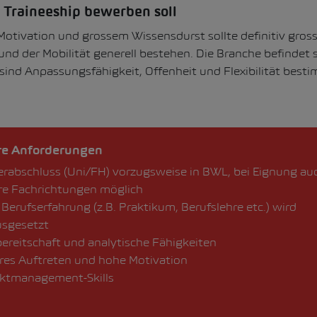
s Traineeship bewerben soll
otivation und grossem Wissensdurst sollte definitiv gross
nd der Mobilität generell bestehen. Die Branche befindet
ind Anpassungsfähigkeit, Offenheit und Flexibilität best
re Anforderungen
rabschluss (Uni/FH) vorzugsweise in BWL, bei Eignung au
re Fachrichtungen möglich
 Berufserfahrung (z.B. Praktikum, Berufslehre etc.) wird
usgesetzt
ereitschaft und analytische Fähigkeiten
res Auftreten und hohe Motivation
ektmanagement-Skills