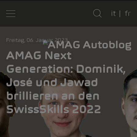
it
fr
Freitag, 06. Januar 2023
AMAG Next
Generation: Dominik,
José und Jawad
brillieren an den
SwissSkills 2022