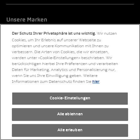
Unsere Marken
Wir nutzen
Der Schutz Ihrer Privatsphäre ist uns wichtig.
Cookies, um Ihr Erlebnis auf unserer Webseite zu
optimieren und unsere Kommunikation mit Ihnen zu
verbessern. Die Arten von Cookies, die wir einsetzen,
werden unter «Cookie-Einstellungen» beschrieben. Wir
berücksichtigen hierbei Ihre Präferenzen und verarbeiten
Daten für Marketing, Analytics und Personalisierung nur,
wenn Sie uns Ihre Einwilligung geben. Weitere
Informationen zum Datenschutz finden Sie
.
hier
Cookie-Einstellungen
Alle ablehnen
Alle erlauben