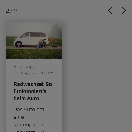
3
/
9
Dominik Mate
Dienstag, 30. Januar
2024
Tipps und
Tricks, wie du
die Reichweite
deines
Elektroautos
Elektroautos
können mit
steigern kannst
immer
grösseren
Reichweiten