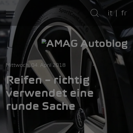
it
fr
Mittwoch, 04. April 2018
Reifen – richtig
verwendet eine
runde Sache