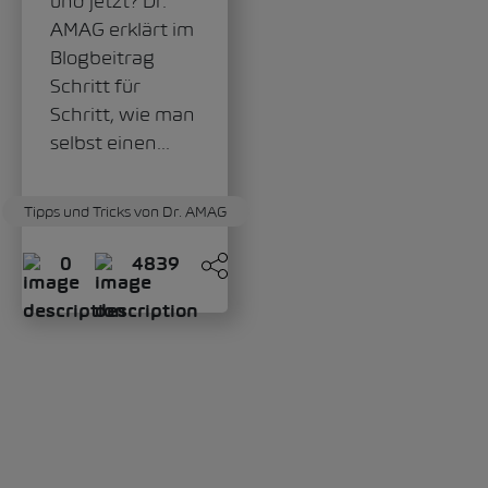
punkten, doch
mit Benzinern
können sie meist
noch nicht
mithalten. Wir
zeigen dir
darum,...
Tipps und Tricks von Dr. AMAG
0
4630