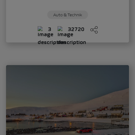
Sandra Zippo
Donnerstag, 11. Juni 2026
„Modern Solid“: Wie der Škoda Epiq das
neue Gesicht der Marke definiert
Mit dem Škoda Epiq schlägt die Marke ein
neues Kapitel im Automobildesign auf.
Oliver Stefani, Head of Design Škoda Auto,...
Auto & Technik
Mobilität
0
609