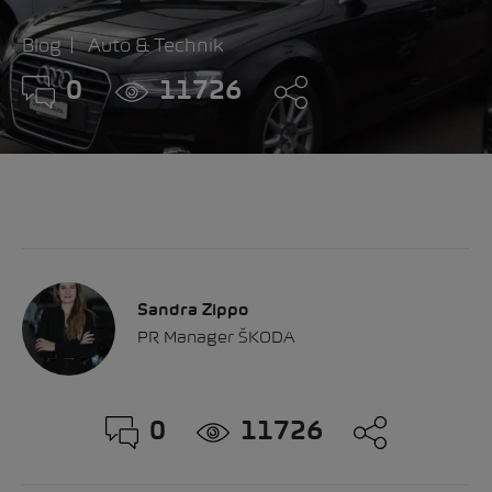
Blog
Auto & Technik
0
11726
Sandra Zippo
PR Manager ŠKODA
0
11726