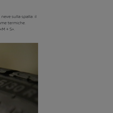
neve sulla spalla: il
mme termiche.
«M + S».