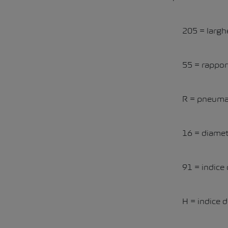
205 = largh
55 = rapport
R = pneumat
16 = diametr
91 = indice 
H = indice d