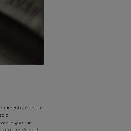
nzionamento. Guidare
to di
izzare le gomme
nto il profilo del