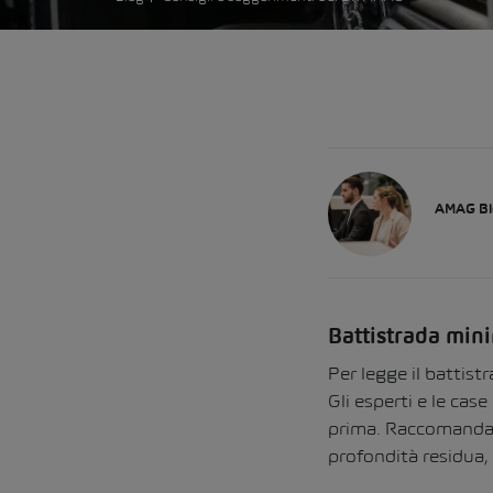
AMAG Bl
Battistrada min
Per legge
il battist
Gli esperti
e le case
prima. Raccomandano
profondità residua, s