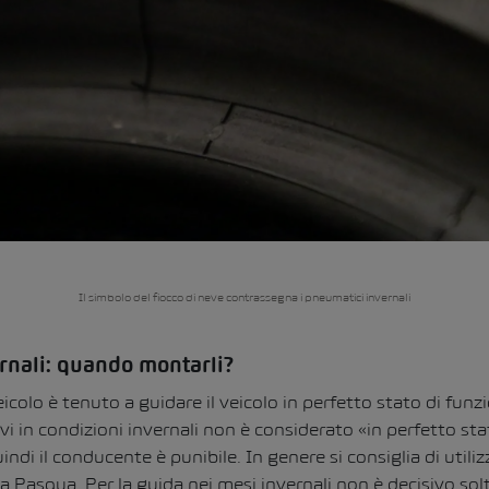
Il simbolo del fiocco di neve contrassegna i pneumatici invernali
rnali: quando montarli?
icolo è tenuto a guidare il veicolo in perfetto stato di fu
i in condizioni invernali non è considerato «in perfetto sta
di il conducente è punibile. In genere si consiglia di util
 Pasqua. Per la guida nei mesi invernali non è decisivo solta