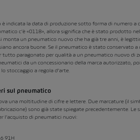
è indicata la data di produzione sotto forma di numero a qu
umatico c’è «0118», allora significa che è stato prodotto ne
si monta un pneumatico nuovo che ha già tre anni, è legitti
 siano ancora buone. Se il pneumatico è stato conservato a 
er tutto paragonato per qualità a un pneumatico nuovo di ze
neumatici da un concessionario della marca autorizzato, po
lo stoccaggio a regola d’arte.
ri sul pneumatico
ova una moltitudine di cifre e lettere. Due marcature (il sim
abbricazione) sono già state spiegate precedentemente. Le s
r l’acquisto di pneumatici nuovi:
16 91H