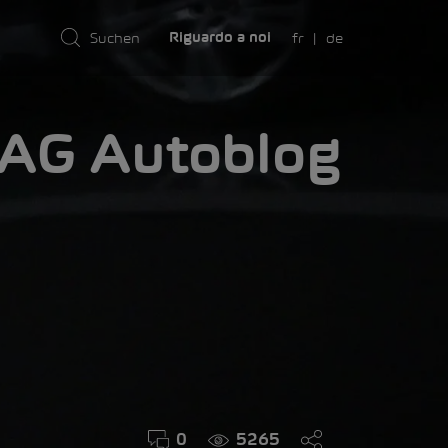
fr
de
Riguardo a noi
AMA
0
5265