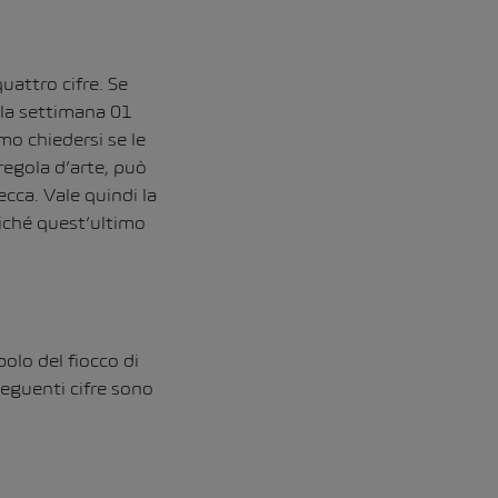
attro cifre. Se
lla settimana 01
mo chiedersi se le
regola d’arte, può
cca. Vale quindi la
iché quest’ultimo
bolo del fiocco di
eguenti cifre sono