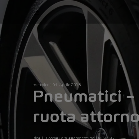
mercoledì, 04. Aprile 2018
Pneumatici – 
ruota attorno
Blog
Consigli e suggerimenti del Dr. AMAG