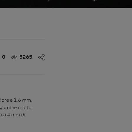
0
5265
iore a 1,6 mm.
 le gomme molto
a a 4 mm di