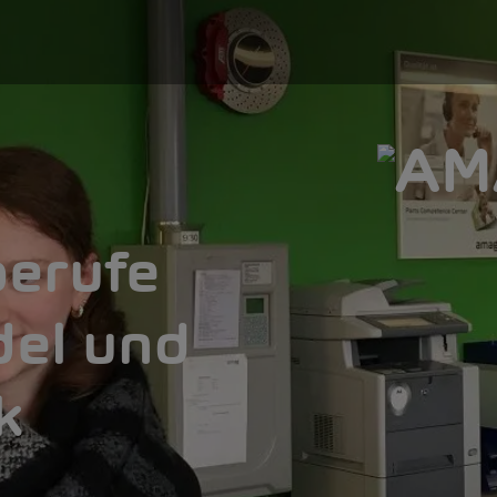
berufe
del und
k