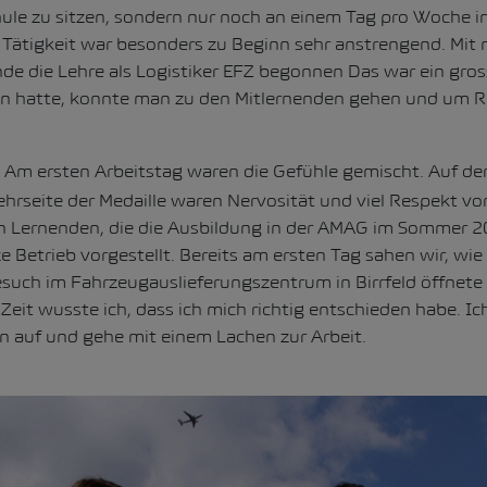
hule zu sitzen, sondern nur noch an einem Tag pro Woche in
 Tätigkeit war besonders zu Beginn sehr anstrengend. Mit 
de die Lehre als Logistiker EFZ begonnen Das war ein gros
n hatte, konnte man zu den Mitlernenden gehen und um Ra
Am ersten Arbeitstag waren die Gefühle gemischt. Auf der 
Kehrseite der Medaille waren Nervosität und viel Respekt vo
 Lernenden, die die Ausbildung in der AMAG im Sommer 
 Betrieb vorgestellt. Bereits am ersten Tag sahen wir, wie 
esuch im Fahrzeugauslieferungszentrum in Birrfeld öffnete
 Zeit wusste ich, dass ich mich richtig entschieden habe. Ic
on auf und gehe mit einem Lachen zur Arbeit.