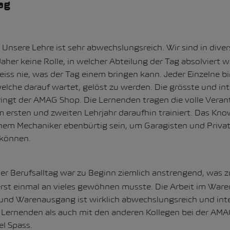
ag
Unsere Lehre ist sehr abwechslungsreich. Wir sind in dive
daher keine Rolle, in welcher Abteilung der Tag absolviert w
ss nie, was der Tag einem bringen kann. Jeder Einzelne bi
lche darauf wartet, gelöst zu werden. Die grösste und in
ingt der AMAG Shop. Die Lernenden tragen die volle Vera
 ersten und zweiten Lehrjahr daraufhin trainiert. Das Kn
inem Mechaniker ebenbürtig sein, um Garagisten und Pri
 können.
er Berufsalltag war zu Beginn ziemlich anstrengend, was z
erst einmal an vieles gewöhnen musste. Die Arbeit im War
nd Warenausgang ist wirklich abwechslungsreich und int
k Lernenden als auch mit den anderen Kollegen bei der AM
l Spass.