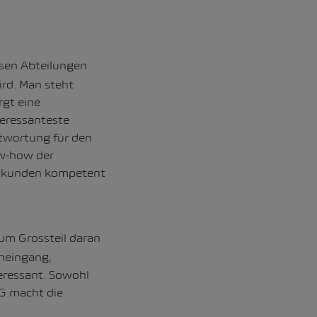
rsen Abteilungen
ird. Man steht
rgt eine
teressanteste
ntwortung für den
ow-how der
vatkunden kompetent
um Grossteil daran
eneingang,
eressant. Sowohl
AG macht die