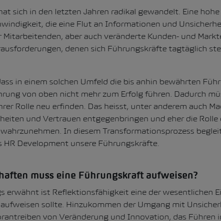
at sich in den letzten Jahren radikal gewandelt. Eine hohe
ndigkeit, die eine Flut an Informationen und Unsicherheit
 Mitarbeitenden, aber auch veränderte Kunden- und Mark
rausforderungen, denen sich Führungskräfte tagtäglich ste
 dass in einem solchen Umfeld die bis anhin bewährten Füh
hrung von oben nicht mehr zum Erfolg führen. Dadurch müs
hrer Rolle neu erfinden. Das heisst, unter anderem auch M
iheiten und Vertrauen entgegenbringen und eher die Rolle 
s wahrzunehmen. In diesem Transformationsprozess beglei
ls HR Development unsere Führungskräfte.
aften muss eine Führungskraft aufweisen?
s erwähnt ist Reflektionsfähigkeit eine der wesentlichen E
 aufweisen sollte. Hinzukommen der Umgang mit Unsicher
orantreiben von Veränderung und Innovation, das Führen 