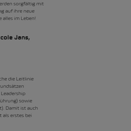
rden sorgfältig mit
g auf ihre neue
e alles im Leben!
cole Jans,
e die Leitlinie
Grundsätzen
f Leadership
führung) sowie
). Damit ist auch
t als erstes bei