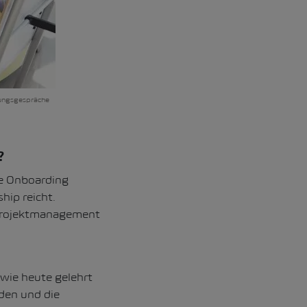
hrungsgespräche
?
he Onboarding
hip reicht.
r Projektmanagement
wie heute gelehrt
rden und die