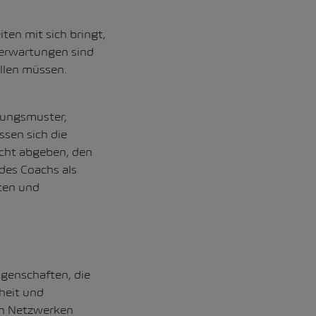
en mit sich bringt,
terwartungen sind
llen müssen.
rungsmuster,
sen sich die
acht abgeben, den
des Coachs als
ten und
igenschaften, die
heit und
in Netzwerken