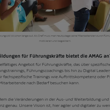
hrungsstil ist schon lange out. Als Chef muss man heutzutage seine Mitarbeitenden durch Fü
motivieren und begeistern.
ldungen für Führungskräfte bietet die AMAG an
elfältiges Angebot für Führungskräfte, das über spezifisc
ngstrainings, Führungscoachings bis hin zu Digital Leaders
wir fachspezifische Trainings wie Auftrittskompetenz ode
 Mitarbeitende nach Bedarf besuchen kann.
em die Veränderungen in der Aus- und Weiterbildung und 
nz genau. Unsere Vision ist, hier agiler und digitaler zu we