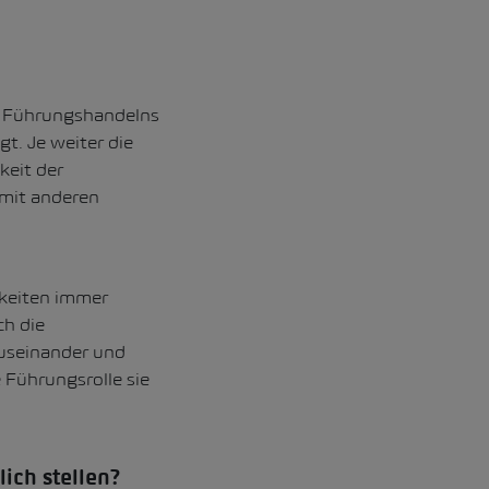
es Führungshandelns
t. Je weiter die
keit der
 mit anderen
gkeiten immer
ch die
 auseinander und
 Führungsrolle sie
ich stellen?