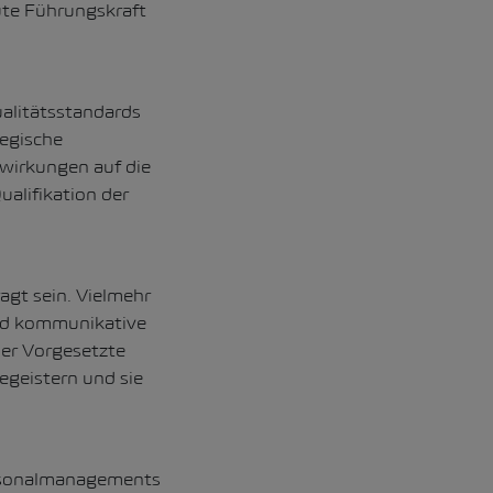
ute Führungskraft
ualitätsstandards
egische
swirkungen auf die
ualifikation der
ragt sein. Vielmehr
und kommunikative
der Vorgesetzte
egeistern und sie
Personalmanagements