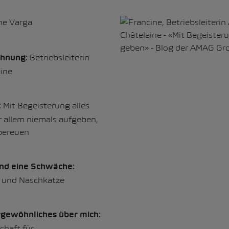
ne Varga
Betriebsleiterin
chnung:
ine
Mit Begeisterung alles
:
 allem niemals aufgeben,
bereuen
und eine Schwäche:
 und Naschkatze
gewöhnliches über mich:
chaft für