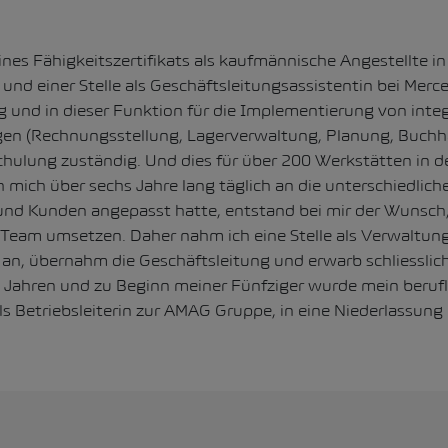
es Fähigkeitszertifikats als kaufmännische Angestellte in
und einer Stelle als Geschäftsleitungsassistentin bei Merc
tig und in dieser Funktion für die Implementierung von inte
n (Rechnungsstellung, Lagerverwaltung, Planung, Buchh
chulung zuständig. Und dies für über 200 Werkstätten in 
 mich über sechs Jahre lang täglich an die unterschiedlich
nd Kunden angepasst hatte, entstand bei mir der Wunsch, 
 Team umsetzen. Daher nahm ich eine Stelle als Verwaltungs
 an, übernahm die Geschäftsleitung und erwarb schliessli
0 Jahren und zu Beginn meiner Fünfziger wurde mein berufl
s Betriebsleiterin zur AMAG Gruppe, in eine Niederlassung