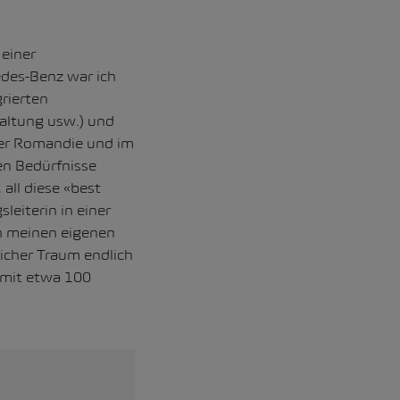
 einer
edes-Benz war ich
grierten
altung usw.) und
der Romandie und im
en Bedürfnisse
all diese «best
leiterin in einer
ch meinen eigenen
icher Traum endlich
 mit etwa 100