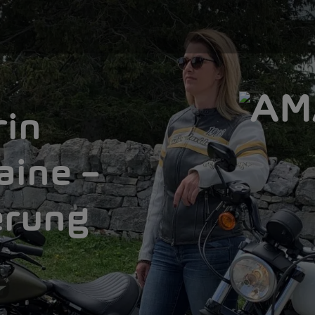
rin
aine –
erung