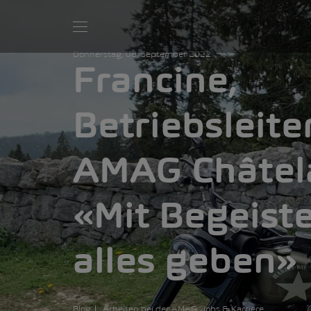
Donnerstag, 08. September 2022
Francine,
Betriebsleite
AMAG Châtel
«Mit Begeist
alles geben»
Blog
Arbeiten bei der AMAG
Jobs & Karriere