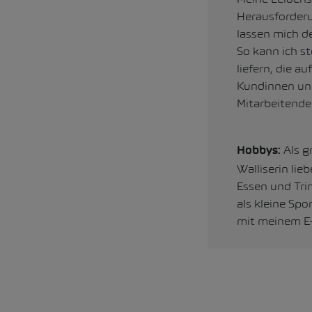
Herausforder
lassen mich d
So kann ich s
liefern, die au
Kundinnen un
Mitarbeitende
Als g
Hobbys:
Walliserin lie
Essen und Tri
als kleine Spo
mit meinem E