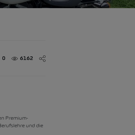
0
6162
nen Premium-
Berufslehre und die