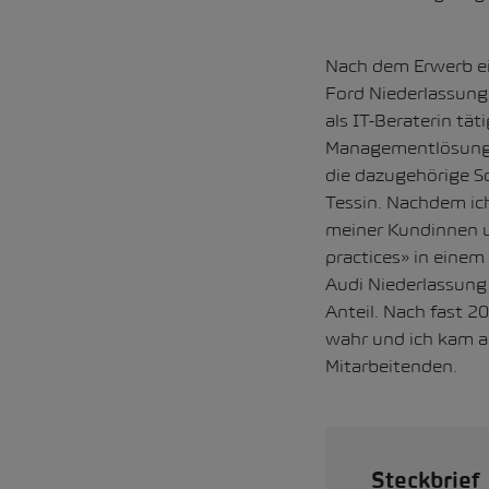
Nach dem Erwerb ein
Ford Niederlassung 
als IT-Beraterin tä
Managementlösunge
die dazugehörige S
Tessin. Nachdem ich
meiner Kundinnen u
practices» in einem
Audi Niederlassung
Anteil. Nach fast 2
wahr und ich kam al
Mitarbeitenden.
Steckbrief