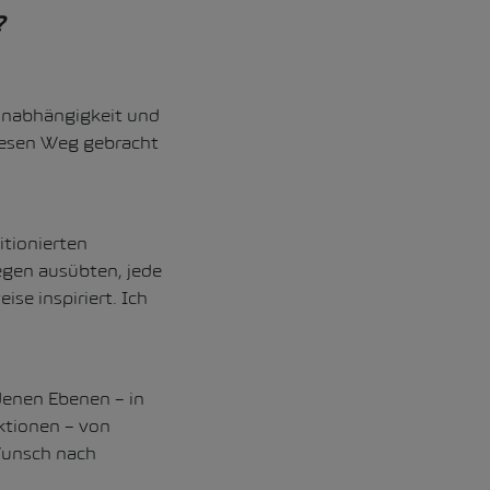
?
Unabhängigkeit und
iesen Weg gebracht
itionierten
egen ausübten, jede
se inspiriert. Ich
denen Ebenen – in
ktionen – von
Wunsch nach