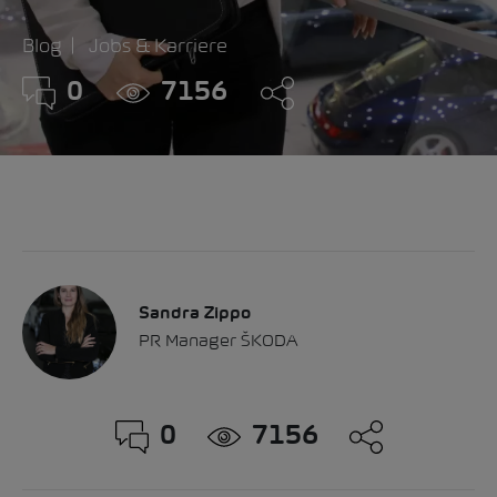
Blog
Jobs & Karriere
0
7156
Sandra Zippo
PR Manager ŠKODA
0
7156