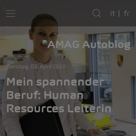
it
fr
Dienstag, 02. April 2019
Mein spannender
Beruf: Human
Resources Leiterin