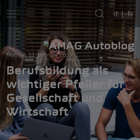
it
fr
Montag, 11. Februar 2019
Berufsbildung als
wichtiger Pfeiler für
Gesellschaft und
Wirtschaft