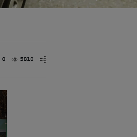
0
5810