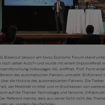
MAG Breakout Session am Swiss Economic Forum stand unt
 noch selber Auto?» und wurde mit einem Impulsreferat v
onzernforschung Volkswagen AG, eröffnet. Prof. Form erzäh
ereich des automatischen Fahrens umtreibt. Einführend i
 über die Historie des automatisierten Fahrens. Die Treiber 
heit, der Mobilität im Alter und im Erschliessen von weiter
Form auf die Themen Technologie und Sensorik, Infrastrukt
er Referent meinte, dass aus seiner Sicht nicht das Them
 sein sei, sondern die «Technik».