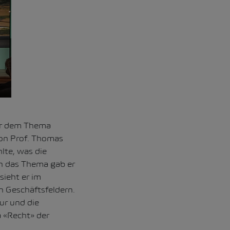
er dem Thema
on Prof. Thomas
lte, was die
n das Thema gab er
sieht er im
en Geschäftsfeldern.
ur und die
a «Recht» der