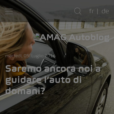
fr
de
martedì, 05. Luglio 2016
Saremo ancora noi a
guidare l’auto di
domani?