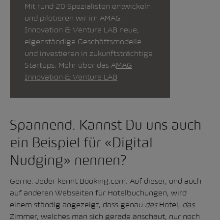
Mit rund 20 Spezialisten entwickeln
und pilotieren wir im AMAG
Innovation & Venture LAB neue,
eigenständige Geschäftsmodelle
und investieren in zukunftsträchtige
Startups. Mehr über das
A
MAG
Innovation & Venture LAB
Spannend. Kannst Du uns auch
ein Beispiel für «Digital
Nudging» nennen?
Gerne. Jeder kennt Booking.com. Auf dieser, und auch
auf anderen Webseiten für Hotelbuchungen, wird
einem ständig angezeigt, dass genau
das
Hotel,
das
Zimmer, welches man sich gerade anschaut, nur noch