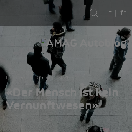
it
fr
Donnerstag, 05. August 2021
«Der Mensch ist kein
Vernunftwesen»