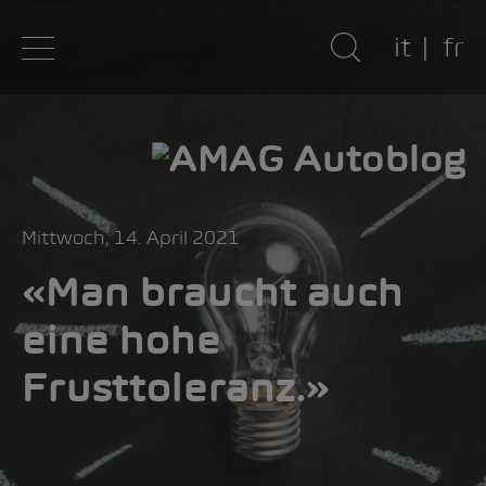
it
fr
Mittwoch, 14. April 2021
«Man braucht auch
eine hohe
Frusttoleranz.»