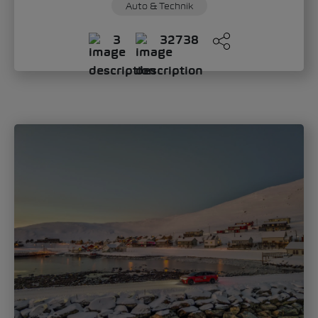
Sandra Zippo
Donnerstag, 11. Juni 2026
„Modern Solid“: Wie der Škoda Epiq das
neue Gesicht der Marke definiert
Mit dem Škoda Epiq schlägt die Marke ein
neues Kapitel im Automobildesign auf.
Oliver Stefani, Head of Design Škoda Auto,...
Auto & Technik
Mobilität
0
625