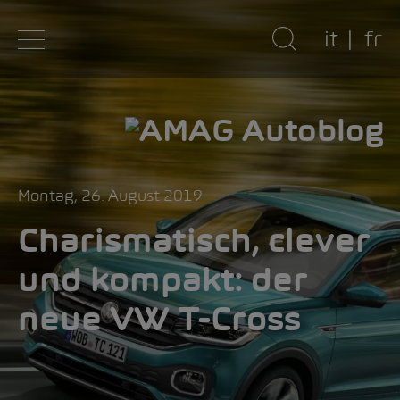
it
fr
Montag, 26. August 2019
Charismatisch, clever
und kompakt: der
neue VW T-Cross