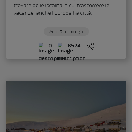
Sandra Zippo
giovedì, 11. Giugno 2026
«Modern Solid»: ecco come lo Škoda Epiq
definisce il nuovo volto del marchio
Con lo Škoda Epiq, il marchio inaugura un
nuovo capitolo nel design automobilistico.
Nell’intervista a Oliver Stefani, l’Head of
Design...
Auto & tecnologia
Mobilità
0
223