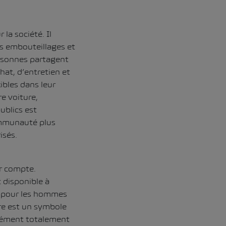
la société. Il
es embouteillages et
ersonnes partagent
hat, d’entretien et
ibles dans leur
e voiture,
ublics est
ommunauté plus
isés.
ir compte.
t disponible à
ue pour les hommes
ure est un symbole
élément totalement