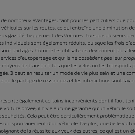
 de nombreux avantages, tant pour les particuliers que pour 
 véhicules sur les routes, ce qui entraîne une diminution d
 aux gaz d’échappement des voitures. Lorsque plusieurs p
ts individuels sont également réduits, puisque les frais d’ac
ont partagés. Comme les utilisateurs deviennent plus flex
services d’autopartage et qu’ils ne possèdent pas leur propr
es moyens de transport tels que les vélos ou les transports p
ée. Il peut en résulter un mode de vie plus sain et une c
e où le partage de ressources et les interactions sont favor
présente également certains inconvénients dont il faut ten
voiture privée, il n’y a aucune garantie qu’un véhicule soi
oit souhaités. Cela peut être particulièrement problématiq
besoin spontanément d’un véhicule. De plus, une belle voit
moignant de la réussite aux yeux des autres, ce qui est un 