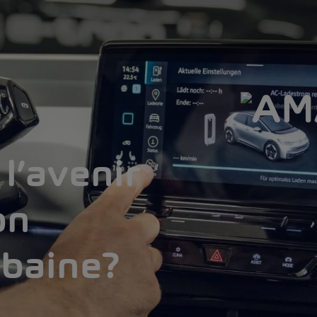
l’avenir
on
rbaine?