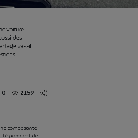
ne voiture
 aussi des
rtage va-t-il
stions.
0
2159
 une composante
acité prennent de