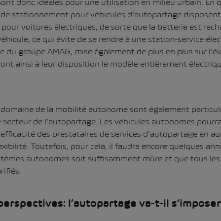
nt donc idéales pour une utilisation en milieu urbain. En o
de stationnement pour véhicules d’autopartage disposen
pour voitures électriques, de sorte que la batterie est rech
éhicule, ce qui évite de se rendre à une station-service éle
ge du groupe AMAG, mise également de plus en plus sur l’él
ts ont ainsi à leur disposition le modèle entièrement électri
e domaine de la mobilité autonome sont également particu
e secteur de l’autopartage. Les véhicules autonomes pourra
efficacité des prestataires de services d’autopartage en a
flexibilité. Toutefois, pour cela, il faudra encore quelques an
stèmes autonomes soit suffisamment mûre et que tous les
rifiés.
perspectives: l’autopartage va-t-il s’imposer