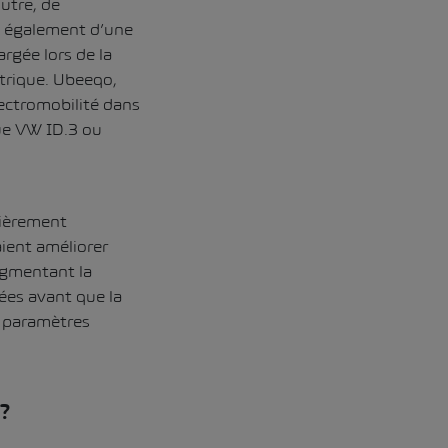
utre, de
t également d’une
argée lors de la
ctrique.
Ubeeqo,
ectromobilité dans
que VW ID.3 ou
lièrement
ient améliorer
ugmentant la
nées avant que la
 paramètres
?