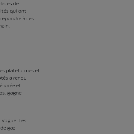
places de
ités qui ont
 répondre à ces
main.
des plateformes et
ptés a rendu
éliorée et
los, gagne
n vogue. Les
 de gaz