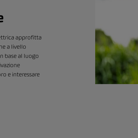
e
ttrica approfitta
e a livello
In base al luogo
tivazione
ro e interessare