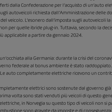
offerti dalla Confederazione per l’acquisto di un’auto el
sugli autoveicoli richiesta dall’Amministrazione delle 
el veicolo. L’esonero dall’imposta sugli autoveicoli la 
n per quelle ibride plug-in. Tuttavia, secondo la decis
iù applicabile a partire da gennaio 2024.
’occhiata alla Germania: durante la crisi del corona
verno federale al bonus ambiente è stato raddoppiato. I
in. Le auto completamente elettriche ricevono un contrib
 completamente elettrici sono sostenute dal governo gi
ima volta sono stati venduti più veicoli di questo gener
elettriche, in Norvegia su questo tipo di veicoli non si
ombustione sono gravate da imposte e di conseguenza so