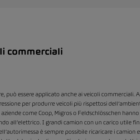
li commerciali
re, può essere applicato anche ai veicoli commerciali. An
essione per produrre veicoli più rispettosi dell’ambiente
di aziende come Coop, Migros o Feldschlösschen hanno g
ndo all’elettrico. I grandi camion con un carico utile f
ell’autorimessa è sempre possibile ricaricare i camion ele