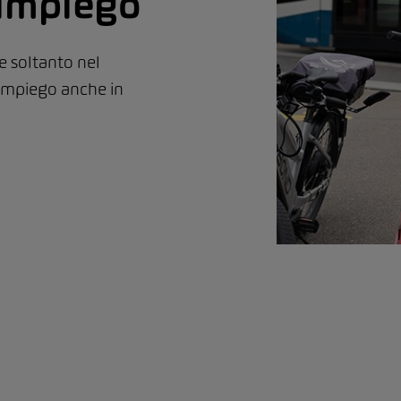
’impiego
le soltanto nel
 impiego anche in