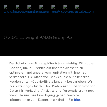
© 2026 Copyright AMAG Group AG
Datenschutzerklärung
Impressum
Der Schutz Ihrer Privatsphäre ist uns wichtig.
Wir nutzen
Cookies, um Ihr Erlebnis auf unserer Webseite zu
Cookie-Richtlinie
Rechtliche Hinweise
EKAS
optimieren und unsere Kommunikation mit Ihnen zu
verbessern. Die Arten von Cookies, die wir einsetzen,
werden unter «Cookie-Einstellungen» beschrieben. Wir
berücksichtigen hierbei Ihre Präferenzen und verarbeiten
Daten für Marketing, Analytics und Personalisierung nur,
wenn Sie uns Ihre Einwilligung geben. Weitere
Informationen zum Datenschutz finden Sie
hier
.