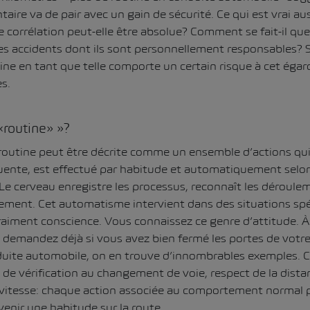
ire va de pair avec un gain de sécurité. Ce qui est vrai aus
corrélation peut-elle être absolue? Comment se fait-il qu
s accidents dont ils sont personnellement responsables? S
ine en tant que telle comporte un certain risque à cet égard
s.
«routine» »?
 routine peut être décrite comme un ensemble d’actions qui,
quente, est effectué par habitude et automatiquement sel
 Le cerveau enregistre les processus, reconnaît les déroulem
llement. Cet automatisme intervient dans des situations sp
raiment conscience. Vous connaissez ce genre d’attitude. 
us demandez déjà si vous avez bien fermé les portes de vot
uite automobile, on en trouve d’innombrables exemples.
 de vérification au changement de voie, respect de la dista
a vitesse: chaque action associée au comportement normal 
enir une habitude sur la route.