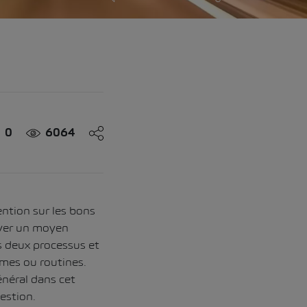
0
6064
ention sur les bons
uver un moyen
s deux processus et
mes ou routines.
énéral dans cet
estion.