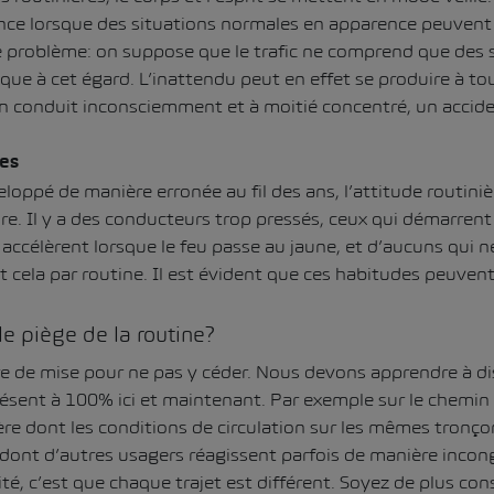
nce lorsque des situations normales en apparence peuvent
 problème: on suppose que le trafic ne comprend que des 
ique à cet égard. L’inattendu peut en effet se produire à 
n conduit inconsciemment et à moitié concentré, un accide
es
loppé de manière erronée au fil des ans, l’attitude routiniè
re. Il y a des conducteurs trop pressés, ceux qui démarrent
 accélèrent lorsque le feu passe au jaune, et d’aucuns qui n
t cela par routine. Il est évident que ces habitudes peuvent
e piège de la routine?
tre de mise pour ne pas y céder. Nous devons apprendre à d
ésent à 100% ici et maintenant. Par exemple sur le chemin d
ère dont les conditions de circulation sur les mêmes tronço
on dont d’autres usagers réagissent parfois de manière incon
té, c’est que chaque trajet est différent. Soyez de plus co