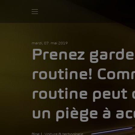
mardi, 07. mai 2019
Prenez garde 
routine! Com
routine peut 
un piège à ac
Blog
Voiture & technologie