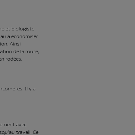
he et biologiste
veau à économiser
ion. Ainsi
ation de la route,
en rodées.
ncombres. Il y a
uement avec
qu’au travail. Ce