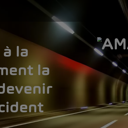
à la
ment la
devenir
cident