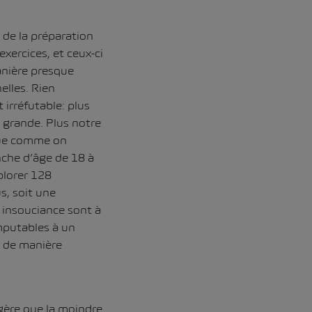
 de la préparation
xercices, et ceux-ci
manière presque
elles. Rien
irréfutable: plus
 grande. Plus notre
ique comme on
anche d’âge de 18 à
plorer 128
s, soit une
t insouciance sont à
imputables à un
 de manière
gère que la moindre