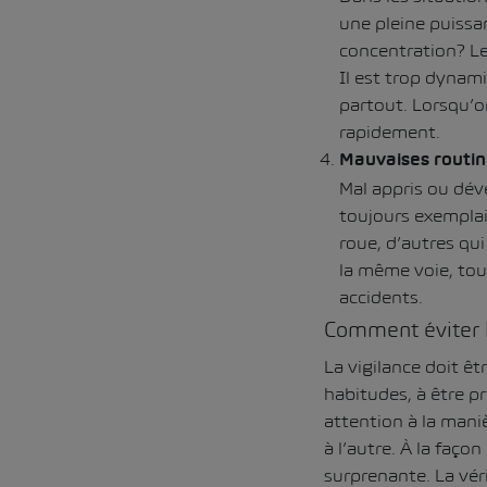
une pleine puissa
concentration? Le
Il est trop dynam
partout. Lorsqu’o
rapidement.
Mauvaises routin
Mal appris ou déve
toujours exemplai
roue, d’autres qui
la même voie, tou
accidents.
Comment éviter l
La vigilance doit ê
habitudes, à être pr
attention à la mani
à l’autre. À la faç
surprenante. La véri