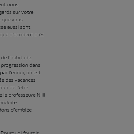
peut nous
gards sur votre
s que vous
sse aussi sont
sque d’accident près
 de l’habitude.
a progression dans
par l’ennui, on est
sée des vacances
ion de l’être
la professeure Nilli
conduite
rdons d’emblée
. Pourquoi fournir