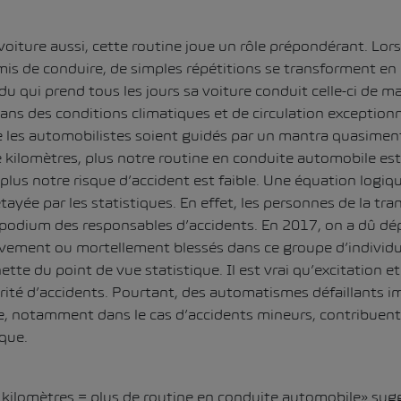
voiture aussi, cette routine joue un rôle prépondérant. Lors
is de conduire, de simples répétitions se transforment en e
idu qui prend tous les jours sa voiture conduit celle-ci de 
ans des conditions climatiques et de circulation exceptionn
 les automobilistes soient guidés par un mantra quasiment 
kilomètres, plus notre routine en conduite automobile est
 plus notre risque d’accident est faible. Une équation log
étayée par les statistiques. En effet, les personnes de la tr
podium des responsables d’accidents. En 2017, on a dû dé
vement ou mortellement blessés dans ce groupe d’individu
tte du point de vue statistique. Il est vrai qu’excitation e
orité d’accidents. Pourtant, des automatismes défaillants 
, notamment dans le cas d’accidents mineurs, contribuent
sque.
 kilomètres = plus de routine en conduite automobile» sug