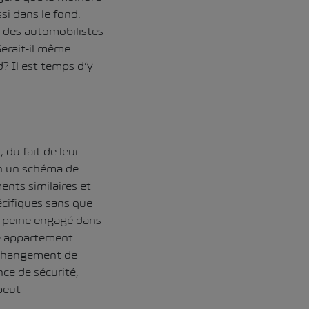
si dans le fond.
e des automobilistes
erait-il même
? Il est temps d’y
 du fait de leur
on un schéma de
ents similaires et
écifiques sans que
À peine engagé dans
re appartement.
 Changement de
nce de sécurité,
peut