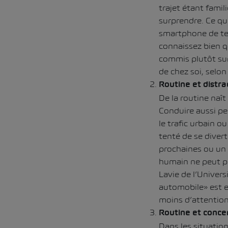
trajet étant famili
surprendre. Ce qu
smartphone de tem
connaissez bien q
commis plutôt sur
de chez soi, selon
Routine et distra
De la routine naît
Conduire aussi pe
le trafic urbain o
tenté de se diver
prochaines ou un 
humain ne peut pa
Lavie de l’Univers
automobile» est e
moins d’attention
Routine et conce
Dans les situation