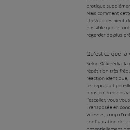
pratique supplémenta
Mais comment cette 
chevronnés aient de
possible que la rout
regarder de plus prè
Qu’est-ce que la 
Selon Wikipédia, la
répétition très fré
réaction identique.
les reproduit parei
nous en prenions v
l’escalier, vous vo
Transposée en cond
vitesses, coup d’œil
configuration de l
potentiellement dev