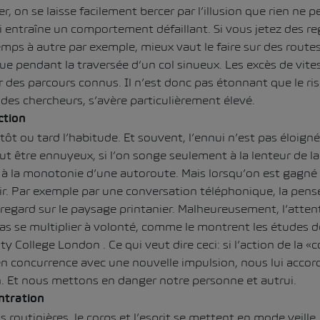
er, on se laisse facilement bercer par l’illusion que rien ne 
i entraîne un comportement défaillant. Si vous jetez des re
ps à autre par exemple, mieux vaut le faire sur des route
ue pendant la traversée d‘un col sinueux. Les excès de vite
 des parcours connus. Il n’est donc pas étonnant que le ri
 des chercheurs, s’avère particulièrement élevé.
ction
 tôt ou tard l’habitude. Et souvent, l’ennui n’est pas éloigné
ut être ennuyeux, si l’on songe seulement à la lenteur de l
u à la monotonie d’une autoroute. Mais lorsqu’on est gagné 
tir. Par exemple par une conversation téléphonique, la pen
regard sur le paysage printanier. Malheureusement, l’attent
s se multiplier à volonté, comme le montrent les études de 
ity College London . Ce qui veut dire ceci: si l’action de la «
n concurrence avec une nouvelle impulsion, nous lui acco
. Et nous mettons en danger notre personne et autrui.
ntration
s routinières, le corps et l’esprit se mettent en mode veille