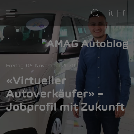
it
fr
Freitag, 06. November 2020
«Virtueller
Autoverkäufer» –
Jobprofil mit Zukunft