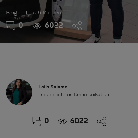
Blog
Jobs & Karriere
0
6022
Laila Salama
Leiterin interne Kommunikation
0
6022