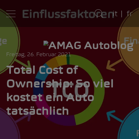
it
fr
Freitag, 26. Februar 2021
Total Cost of
Ownership: So viel
kostet ein Auto
tatsächlich