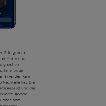
n Erfolg, dem
 mit Motor und
olgreichen
rteile, unter
 eng wenden kann.
 Nachteile hat. Die
eite gezeigt und das
bewährt, gerade
enüber einem
en eigenen