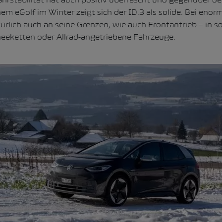
em eGolf im Winter zeigt sich der ID.3 als solide. Bei eno
rlich auch an seine Grenzen, wie auch Frontantrieb – in so
eeketten oder Allrad-angetriebene Fahrzeuge.