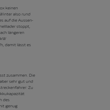
ox keinen
Winter also rund
s auf die Aussen-
elllader stoppt,
Nach längeren
90kW
h, damit lässt es
asst zusammen. Die
 aber sehr gut und
streckenfahrer: Zu
Akkukapazität
h des
mit genug