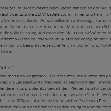
troautos im Winter macht beim Laden daheim an der Wallb
rreicht der ID.3 die 11kW Ladeleistung immer und kann im 
o Stunde nachladen. An Schnellladern unterwegs, kommt e
 an. Wenn man das Auto nur kurz fährt und an einem Schn
ten die volle Leistung und muss den Akku erst aufwärmen. 
Ladestop waren bei mir auch im Winter bis knapp an die 
en möglich. Beispielsweise schaffe ich in 30min rund 40kW
 fahren.
inter?
ann man also weglassen – Elektroautos und Winter, das p
was, die Ladeleistung unterwegs ist beim richtigen Timing
 längere Trips problemlos bewältigen. Kleiner Tipp für Lang
losfahren und den ersten Ladestopp zwischen 5 und 15% 
 bis rund 80% nachladen und dann weiter. In diesem Bereic
fitiert man von den höchsten Ladeleistungen kombiniert 