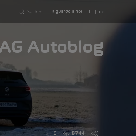
fr
de
Riguardo a noi
AMA
0
5744