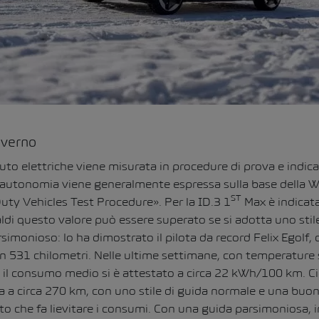
nverno
to elettriche viene misurata in procedure di prova e indicat
i l’autonomia viene generalmente espressa sulla base della 
ST
ty Vehicles Test Procedure». Per la ID.3 1
Max è indicat
ldi questo valore può essere superato se si adotta uno stil
imonioso: lo ha dimostrato il pilota da record Felix Egolf,
 531 chilometri. Nelle ultime settimane, con temperature 
il consumo medio si è attestato a circa 22 kWh/100 km. Ciò
a a circa 270 km, con uno stile di guida normale e una buon
o che fa lievitare i consumi. Con una guida parsimoniosa, i