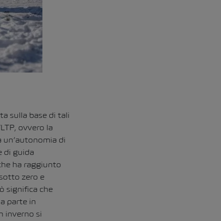
a sulla base di tali
WLTP, ovvero la
a un’autonomia di
e di guida
 che ha raggiunto
sotto zero e
 significa che
a parte in
n inverno si