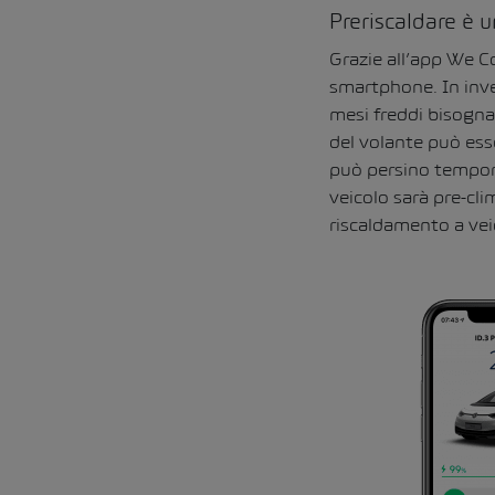
Preriscaldare è u
Grazie all’app We C
smartphone. In inver
mesi freddi bisogna 
del volante può ess
può persino temporiz
veicolo sarà pre-cl
riscaldamento a vei