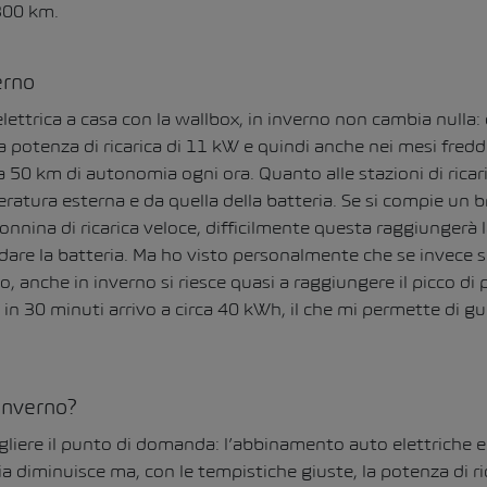
300 km.
erno
 elettrica a casa con la wallbox, in inverno non cambia nulla: 
 potenza di ricarica di 11 kW e quindi anche nei mesi fredd
 50 km di autonomia ogni ora. Quanto alle stazioni di ricari
atura esterna e da quella della batteria. Se si compie un b
olonnina di ricarica veloce, difficilmente questa raggiunger
ldare la batteria. Ma ho visto personalmente che se invece 
o, anche in inverno si riesce quasi a raggiungere il picco di p
n 30 minuti arrivo a circa 40 kWh, il che mi permette di gui
 inverno?
liere il punto di domanda: l’abbinamento auto elettriche e
a diminuisce ma, con le tempistiche giuste, la potenza di 