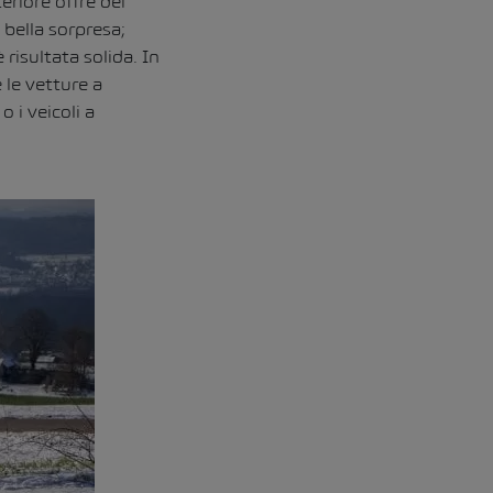
teriore offre dei
 bella sorpresa;
risultata solida. In
 le vetture a
 i veicoli a