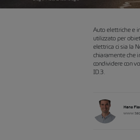
Auto elettriche e
utilizzato per obie
elettrica ci sia l
chiaramente che in
condividere con vo
ID.3.
Hans Fis
www.tec