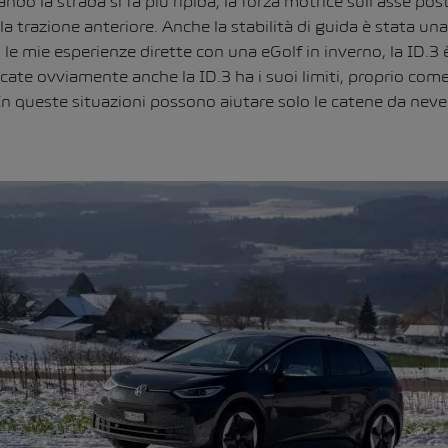
ando la strada si fa più ripida, la forza motrice sull’asse pos
la trazione anteriore. Anche la stabilità di guida è stata una
e mie esperienze dirette con una eGolf in inverno, la ID.3 è 
cate ovviamente anche la ID.3 ha i suoi limiti, proprio come
In queste situazioni possono aiutare solo le catene da neve o