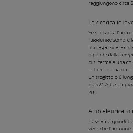
raggiungono circa 
La ricarica in inv
Se si ricarica l’auto
raggiunge sempre la
immagazzinare circa
dipende dalla temper
ci si ferma a una c
e dovrà prima risca
un tragitto più lung
90 kW. Ad esempio, i
km.
Auto elettrica in
Possiamo quindi tog
vero che l’autonomi