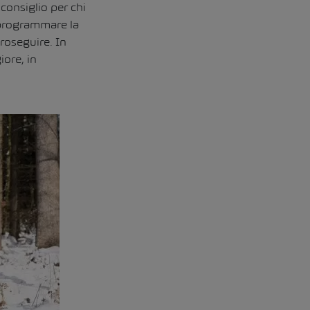
consiglio per chi
 programmare la
proseguire. In
iore, in