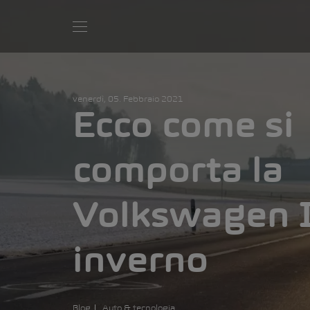
venerdì, 05. Febbraio 2021
Ecco come si
comporta la
Volkswagen I
inverno
Blog
Auto & tecnologia