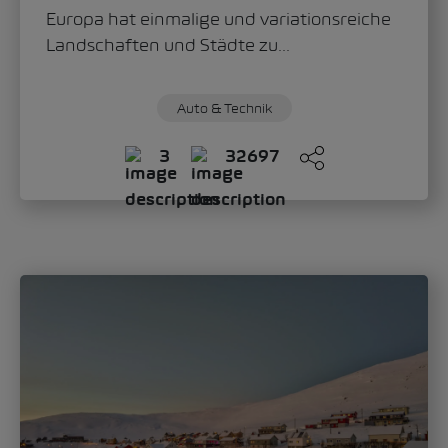
Sandra Zippo
Donnerstag, 11. Juni 2026
„Modern Solid“: Wie der Škoda Epiq das
neue Gesicht der Marke definiert
Mit dem Škoda Epiq schlägt die Marke ein
neues Kapitel im Automobildesign auf.
Oliver Stefani, Head of Design Škoda Auto,...
Auto & Technik
Mobilität
0
585