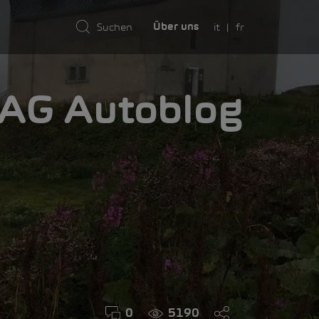
it
fr
Über uns
AMA
0
5190