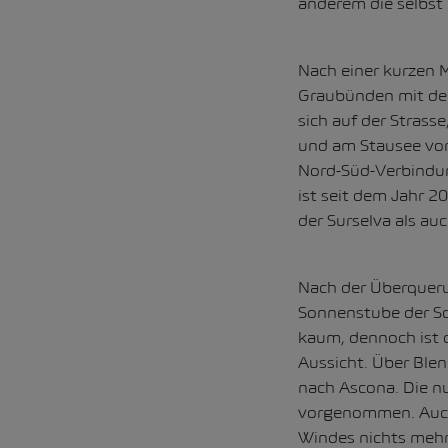
anderem die selbst
Nach einer kurzen M
Graubünden mit dem
sich auf der Strass
und am Stausee vorb
Nord-Süd-Verbindun
ist seit dem Jahr 
der Surselva als au
Nach der Überqueru
Sonnenstube der Sc
kaum, dennoch ist d
Aussicht. Über Ble
nach Ascona. Die n
vorgenommen. Auch 
Windes nichts mehr