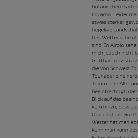
botanischen Garten
Locarno. Leider mac
etwas stärker gewor
hügelige Landschaft
Das Wetter scheint
sind. In Airolo seh
mich jedoch nicht ta
Gotthardpassstrass
die von Schweiz Tou
Tour aber eine her
Traum zum Albtraum.
beeinträchtigt, da
Blick auf das beei
kam hinzu, dass aus
Oben auf der Gotth
Wetter hat man eben
kann man kann das 
Entwicklung der Str