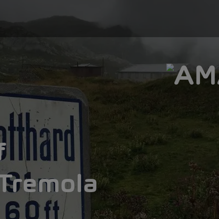
f
 Tremola