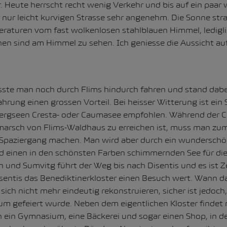
 Heute herrscht recht wenig Verkehr und bis auf ein paar 
er nur leicht kurvigen Strasse sehr angenehm. Die Sonne stra
turen vom fast wolkenlosen stahlblauen Himmel, lediglic
n sind am Himmel zu sehen. Ich geniesse die Aussicht au
sste man noch durch Flims hindurch fahren und stand dabe
ahrung einen grossen Vorteil. Bei heisser Witterung ist ein
ergseen Cresta- oder Caumasee empfohlen. Während der 
arsch von Flims-Waldhaus zu erreichen ist, muss man zum
Spaziergang machen. Man wird aber durch ein wundersch
d einen in den schönsten Farben schimmernden See für di
n und Sumvitg führt der Weg bis nach Disentis und es ist Ze
sentis das Benediktinerkloster einen Besuch wert. Wann d
sich nicht mehr eindeutig rekonstruieren, sicher ist jedoch,
um gefeiert wurde. Neben dem eigentlichen Kloster findet
 ein Gymnasium, eine Bäckerei und sogar einen Shop, in d