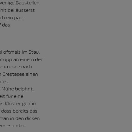
wenige Baustellen
hlt bei äusserst
h ein paar
f das
i oftmals im Stau.
 Stopp an einem der
Caumasee nach
 Crestasee einen
önes
e Mühe belohnt.
it für eine
as Kloster genau
 dass bereits das
 man in den dicken
em es unter