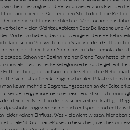
 zwischen Piazzogna und Vairano wieder zurück an den L
ht mir auch hier das Wetter einen Strich durch die Rechnun
den und die Sicht umso schlechter. Von Locarno aus fahre 
 vorbei an vielen Weinbaugebieten über Bellinzona und Amb
 den Vorteil zu haben, dass nur wenige andere Verkehrste
e ich dann schon von weitem den Stau vor dem Gotthardtun
ngieren, da ich mich von Airolo aus auf die Tremola, die al
e begebe. Schon vor Beginn meiner Grand Tour hatte ich 
rismus als Traumstrecke kategorisierte Route gefreut. Leide
be Enttäuschung, der aufkommende sehr dichte Nebel mac
 Die Sicht ist auf der kurvigen schmalen Pflastersteinstra
ss man kaum mehr die Begrenzungsposten an der Seite erk
ndruckende Bergpanorama zu erhaschen, ist schlicht unmög
 dem leichten Niesel- in der Zwischenzeit ein kräftiger R
ardpasshöhe angekommen bin ich entsprechend enttäuscht
 leider keinen Einfluss. Was viele nicht wissen, hier oben
nationale St. Gotthard-Museum besuchen, welches umfass
asse und des Verkehrs informiert.