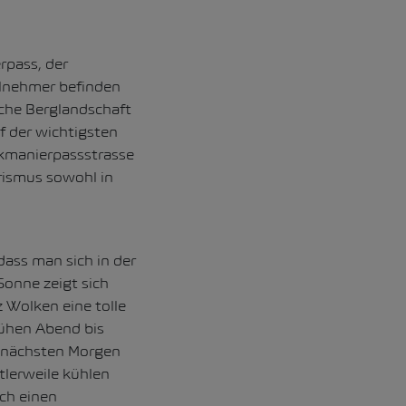
rpass, der
ilnehmer befinden
liche Berglandschaft
f der wichtigsten
ukmanierpassstrasse
rismus sowohl in
ass man sich in der
onne zeigt sich
 Wolken eine tolle
rühen Abend bis
n nächsten Morgen
lerweile kühlen
ch einen