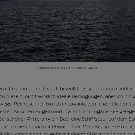
Abends an der Seepromenade in Ascona
 ist es immer noch stark bewölkt. Es scheint noch kühler 
u nieseln, nicht wirklich ideale Bedingungen, aber ich bin 
wegs. Recht schnell bin ich in Lugano, dem eigentlichen Sta
ettet zwischen Hügeln und idyllisch am Luganersee gelegen
 Bei schöner Witterung ein Bad, eine Schiffstour auf dem Se
 jeden Geschmack ist etwas dabei. Mein Bad im See muss 
leider verschieben, es geht mit einem Abstecher in den wu