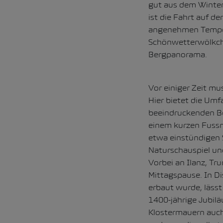
gut aus dem Winter.
ist die Fahrt auf d
angenehmen Tempera
Schönwetterwölkche
Bergpanorama.
Vor einiger Zeit mu
Hier bietet die Umf
beeindruckenden B
einem kurzen Fussm
etwa einstündigen 
Naturschauspiel un
Vorbei an Ilanz, Tru
Mittagspause. In Di
erbaut wurde, lässt 
1400-jährige Jubilä
Klostermauern auch