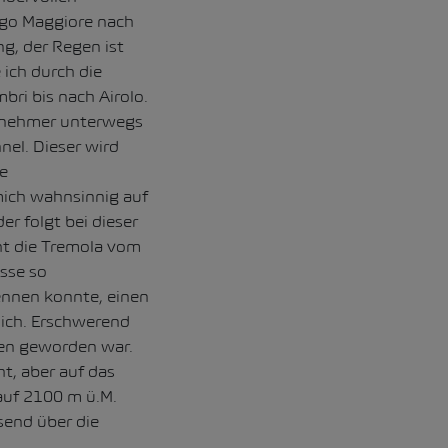
ago Maggiore nach
g, der Regen ist
ich durch die
ri bis nach Airolo.
ilnehmer unterwegs
nel. Dieser wird
te
mich wahnsinnig auf
r folgt bei dieser
ht die Tremola vom
sse so
ennen konnte, einen
lich. Erschwerend
egen geworden war.
, aber auf das
 auf 2100 m ü.M.
end über die