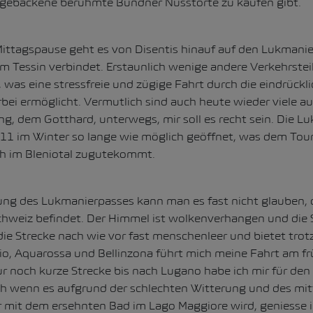
 gebackene berühmte Bündner Nusstorte zu kaufen gibt.
ittagspause geht es von Disentis hinauf auf den Lukmanie
 Tessin verbindet. Erstaunlich wenige andere Verkehrste
e, was eine stressfreie und zügige Fahrt durch die eindrück
ei ermöglicht. Vermutlich sind auch heute wieder viele au
g, dem Gotthard, unterwegs, mir soll es recht sein. Die L
2011 im Winter so lange wie möglich geöffnet, was dem Tou
ch im Bleniotal zugutekommt.
ng des Lukmanierpasses kann man es fast nicht glauben, d
hweiz befindet. Der Himmel ist wolkenverhangen und die S
ie Strecke nach wie vor fast menschenleer und bietet trotz
nio, Aquarossa und Bellinzona führt mich meine Fahrt am f
ur noch kurze Strecke bis nach Lugano habe ich mir für de
wenn es aufgrund der schlechten Witterung und des mitt
 mit dem ersehnten Bad im Lago Maggiore wird, geniesse i