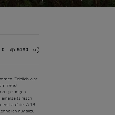
0
5190
ommen. Zeitlich war
 kommend
n zu gelangen.
 einerseits rasch
uerst auf der A 13
nne ich nur allzu