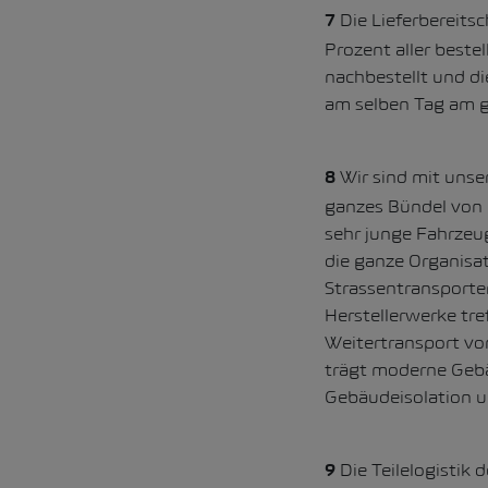
Die Lieferbereitsc
7
Prozent aller bestel
nachbestellt und d
am selben Tag am 
Wir sind mit unser
8
ganzes Bündel von 
sehr junge Fahrzeu
die ganze Organisat
Strassentransporte
Herstellerwerke tre
Weitertransport vo
trägt moderne Gebä
Gebäudeisolation u
Die Teilelogistik
9