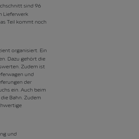
chschnitt sind 96
im Lieferwerk
das Teil kommt noch
ent organisiert. Ein
en. Dazu gehört die
swerten. Zudem ist
ieferwagen und
eferungen der
uchs ein. Auch beim
f die Bahn. Zudem
chwertige
ung und