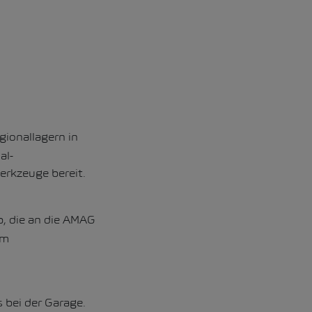
ionallagern in
al-
erkzeuge bereit.
b, die an die AMAG
um
 bei der Garage.