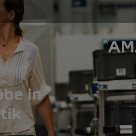
be in
tik