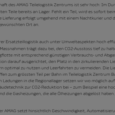
haft des AMAG Teilelogistik Zentrums ist sehr hoch: Im Dur
lten Teile bereits an Lager. Fehlt ein Teil, wird es sofort be
ie Lieferung erfolgt umgehend mit einem Nachtkurier und 
gewünschten Ort an.
er Ersatzteillogistik auch unter Umweltaspekten hoch effizi
Massnahmen trägt dazu bei, den CO2-Ausstoss tief zu halt
gflotte mit entsprechend günstigen Verbrauchs- und Abga
ion darauf ausgerichtet, den Platz in den zirkulierenden L
rn optimal zu nutzen und Leerfahrten zu vermeiden. Die Li
ffen zum grössten Teil per Bahn im Teilelogistik Zentrum B
n Ladungen in die Regionallager setzen wir wo möglich au
udetechnik zur CO2-Reduktion bei – zum Beispiel eine ho
nd die Gasheizungen, die alle Ölheizungen abgelöst haben.
 der AMAG setzt hinsichtlich Geschwindigkeit, Automatisier