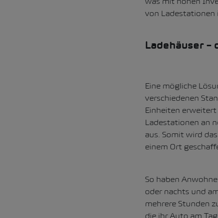
was mit hohen Inve
von Ladestationen 
Ladehäuser – 
Eine mögliche Lösu
verschiedenen Stand
Einheiten erweiter
Ladestationen an n
aus. Somit wird da
einem Ort geschaff
So haben Anwohnend
oder nachts und am
mehrere Stunden zu
die ihr Auto am Tag