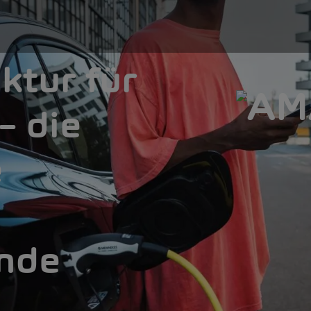
ktur für
– die
e
ende