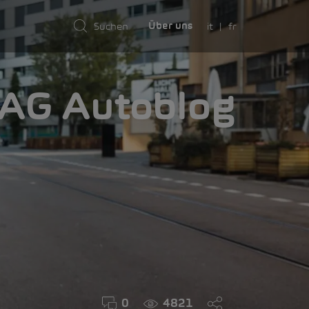
it
fr
Über uns
AMA
0
4821