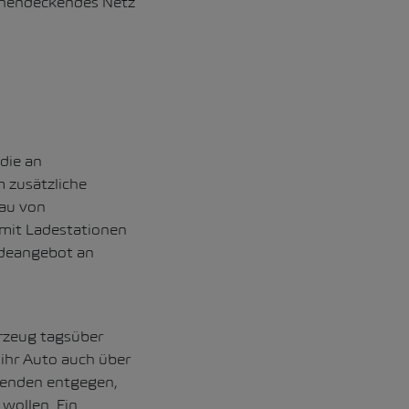
ächendeckendes Netz
die an
 zusätzliche
Bau von
mit Ladestationen
adeangebot an
rzeug tagsüber
ihr Auto auch über
nenden entgegen,
wollen. Ein