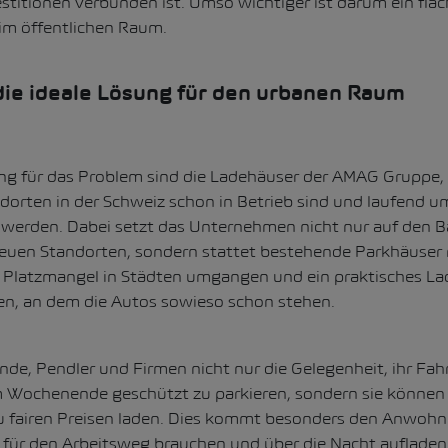
stitionen verbunden ist. Umso wichtiger ist darum ein fl
im öffentlichen Raum.
die ideale Lösung für den urbanen Raum
ng für das Problem sind die Ladehäuser der AMAG Gruppe, 
orten in der Schweiz schon in Betrieb sind und laufend um
t werden. Dabei setzt das Unternehmen nicht nur auf den 
euen Standorten, sondern stattet bestehende Parkhäuser 
s Platzmangel in Städten umgangen und ein praktisches L
en, an dem die Autos sowieso schon stehen.
e, Pendler und Firmen nicht nur die Gelegenheit, ihr Fah
 Wochenende geschützt zu parkieren, sondern sie können 
 fairen Preisen laden. Dies kommt besonders den Anwoh
 für den Arbeitsweg brauchen und über die Nacht aufladen 