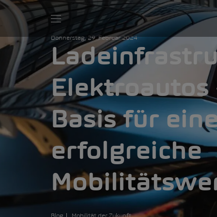
Donnerstag, 29. Februar 2024
Ladeinfrastru
Elektroautos 
Basis für ein
erfolgreiche
Mobilitätsw
Blog
Mobilität der Zukunft