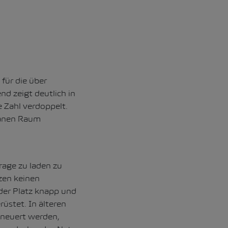
für die über
end zeigt deutlich in
e Zahl verdoppelt.
banen Raum
arage zu laden zu
zen keinen
 der Platz knapp und
rüstet. In älteren
rneuert werden,