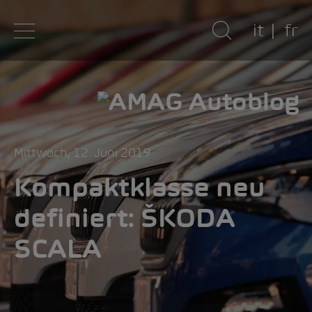
it
fr
Mittwoch, 12. Juni 2019
Kompaktklasse neu
definiert: ŠKODA
SCALA