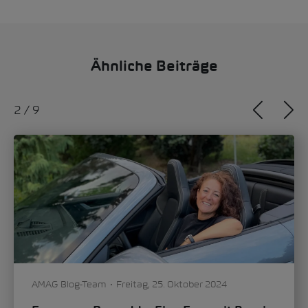
Ähnliche Beiträge
3
/
9
Dominik Mate
Freitag, 06. September 2024
Vom Automobilmechaniker zur VW
Schweiz Führungskraft – eine
beeindruckende Karriere dank