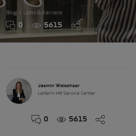
Blog
Jobs & Karriere
0
5615
Jasmin Weisshaar
Leiterin HR Service Center
0
5615