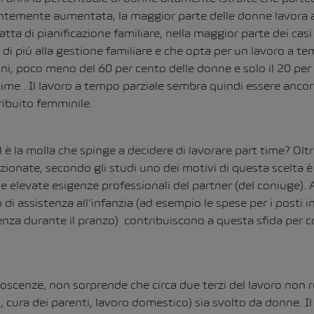
antemente aumentata, la maggior parte delle donne lavora 
ratta di pianificazione familiare, nella maggior parte dei casi
di più alla gestione familiare e che opta per un lavoro a te
ni, poco meno del 60 per cento delle donne e solo il 20 per 
ime . Il lavoro a tempo parziale sembra quindi essere ancor
tribuito femminile.
l è la molla che spinge a decidere di lavorare part time? Oltr
zionate, secondo gli studi uno dei motivi di questa scelta è
 elevate esigenze professionali del partner (del coniuge). 
di assistenza all’infanzia (ad esempio le spese per i posti in 
tenza durante il pranzo) contribuiscono a questa sfida per co
oscenze, non sorprende che circa due terzi del lavoro non r
i, cura dei parenti, lavoro domestico) sia svolto da donne. I