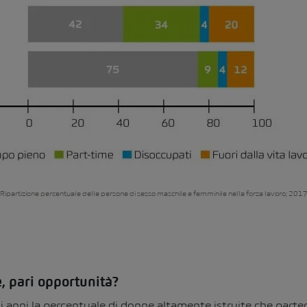
Ripartizione percentuale delle persone di sesso maschile e femminile nella forza lavoro; 201
, pari opportunità?
i anni la percentuale di donne altamente istruite che part