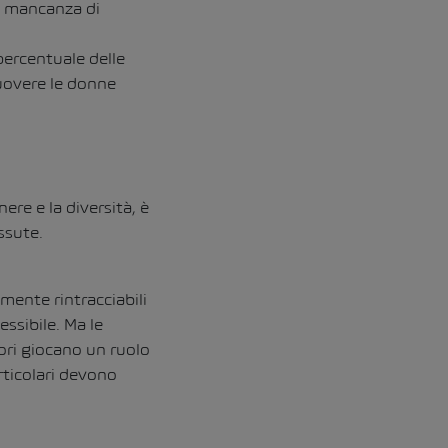
la mancanza di
 percentuale delle
muovere le donne
ere e la diversità, è
ssute.
mente rintracciabili
ssibile. Ma le
tori giocano un ruolo
articolari devono