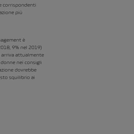
e corrispondenti
uazione più
anagement è
 2018, 9% nel 2019)
e arriva attualmente
 donne nei consigli
razione dovrebbe
to squilibrio ai