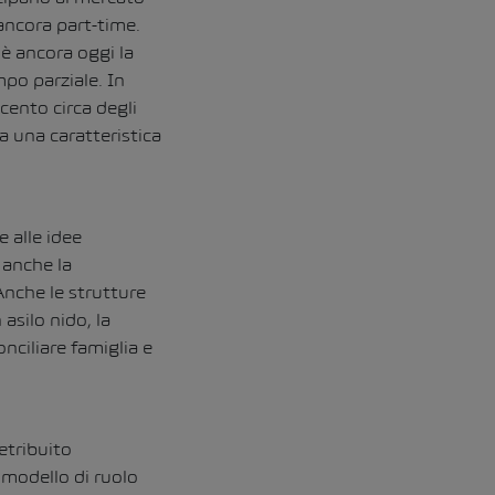
ancora part-time.
 è ancora oggi la
mpo parziale. In
cento circa degli
a una caratteristica
e alle idee
 anche la
Anche le strutture
asilo nido, la
nciliare famiglia e
etribuito
l modello di ruolo