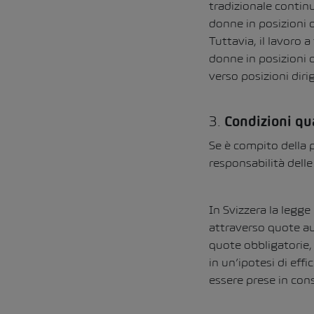
tradizionale contin
donne in posizioni d
Tuttavia, il lavoro 
donne in posizioni d
verso posizioni dirig
3.
Condizioni qu
Se è compito della p
responsabilità dell
In Svizzera la legge
attraverso quote au
quote obbligatorie, 
in un’ipotesi di effi
essere prese in con