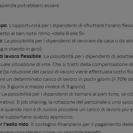
’azienda potrebbero essere
: L’opportunità per i dipendenti di sfruttare l’orario flessi
mpo
etto al ben noto ritmo «dalle 8 alle 5».
La possibilità per i dipendenti di lavorare da casa o da altr
o:
g o stando in giro).
: La possibilità per i dipendenti di adatta
di lavoro flessibile
tuale situazione di vita. Che si tratti della compensazione de
rie (la riduzione del carico di lavoro viene effettuata sotto fo
re un determinato carico di lavoro in pochi giorni (il 70% de
ro 3 giorni e mezzo invece di 3 giorni)
: La possibilità per i dipendenti di tornare al part time, se ciò
rativo. Il job sharing, la rotazione del personale o uno sp
a quando non è di nuovo possibile un carico di lavoro più 
 che supportano questo approccio.
: Il sostegno finanziario per il pagamento delle
 l’asilo nido
 essere considerato come un possibile benefit.