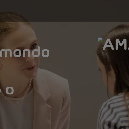
l mondo
 o