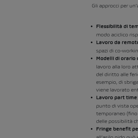
Gli approcci per un
Flessibilità di te
modo aciclico risp
Lavoro da remot
spazi di co-workin
Modelli di orario 
lavoro alla loro at
del diritto alle fe
esempio, di sbriga
viene lavorato ent
Lavoro part time
punto di vista ope
temporaneo (fino 
delle possibilità
Fringe benefit per
all’asilo nido può