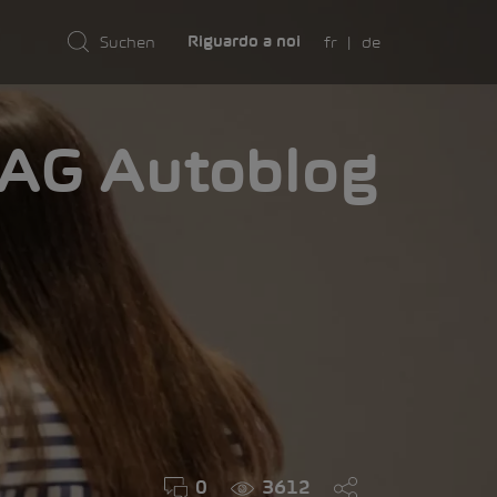
fr
de
Riguardo a noi
AMA
0
3612